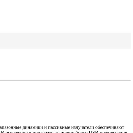
апазонные динамики и пассивные излучатели обеспечивают
е RGB-освещение и поддержка однолинейного USB-подключения