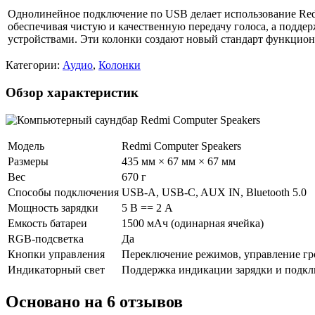
Однолинейное подключение по USB делает использование Red
обеспечивая чистую и качественную передачу голоса, а подд
устройствами. Эти колонки создают новый стандарт функциона
Категории:
Аудио
,
Колонки
Обзор характеристик
Модель
Redmi Computer Speakers
Размеры
435 мм × 67 мм × 67 мм
Вес
670 г
Способы подключения
USB-A, USB-C, AUX IN, Bluetooth 5.0
Мощность зарядки
5 В == 2 А
Емкость батареи
1500 мАч (одинарная ячейка)
RGB-подсветка
Да
Кнопки управления
Переключение режимов, управление г
Индикаторный свет
Поддержка индикации зарядки и подк
Основано на 6 отзывов