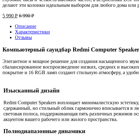
делают эти колонки идеальным выбором для любого дома или р
5 990
Р
6 990
Р
Описание
Характеристики
Отзывы
Компьютерный саундбар Redmi Computer Speaker
Элегантное и мощное решение для создания насыщенного зву
сбалансированное воспроизведение низких, средних и высоких
покрытие и 16 RGB ламп создают стильную атмосферу, а удо
Изысканный дизайн
Redmi Computer Speakers воплощает минималистскую эстетику
сдержанный, но стильный облик гармонично вписывается в лю
световая полоса, поддерживающая пять различных режимов осв
акцентом вашего рабочего или жилого пространства.
Полнодиапазонные динамики