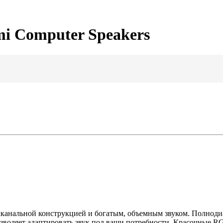
i Computer Speakers
анальной конструкцией и богатым, объемным звуком. Полноди
 позволяет адаптировать звук под ваши потребности. Красочны