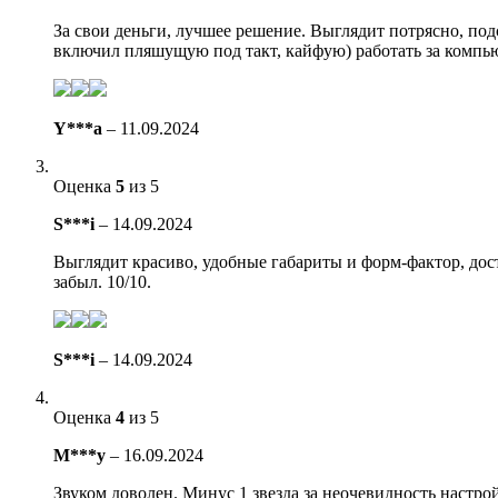
За свои деньги, лучшее решение. Выглядит потрясно, подс
включил пляшущую под такт, кайфую) работать за компью
Y***a
–
11.09.2024
Оценка
5
из 5
S***i
–
14.09.2024
Выглядит красиво, удобные габариты и форм-фактор, дост
забыл. 10/10.
S***i
–
14.09.2024
Оценка
4
из 5
M***y
–
16.09.2024
Звуком доволен. Минус 1 звезда за неочевидность настрой