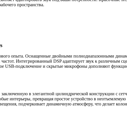
абочего пространства.
s
кового опыта. Оснащенные двойными полнодиапазонными динам
 частот. Интегрированный DSP адаптирует звук к различным сце
бное USB-подключение и скрытые микрофоны дополняют функци
, заключенную в элегантной цилиндрической конструкции с сет
бые интерьеры, превращая простое устройство в неотъемлемую 
ещения, подчеркивает динамичную атмосферу, что делает колон