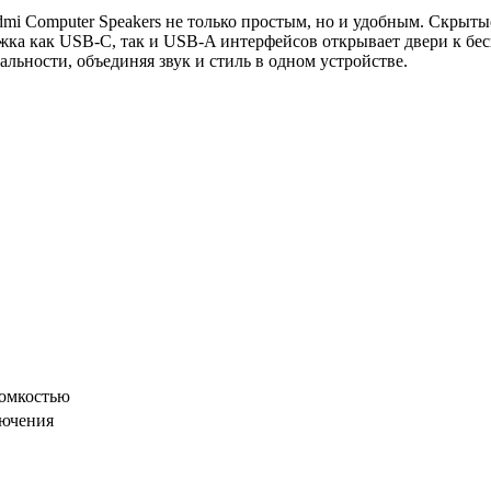
mi Computer Speakers не только простым, но и удобным. Скры
ержка как USB-C, так и USB-A интерфейсов открывает двери к б
льности, объединяя звук и стиль в одном устройстве.
ромкостью
лючения