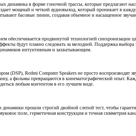
вых динамика в форме гоночной трассы, которые предлагают на
здает мощный и четкий аудиовыход, который проникает в кажду
тывают басовые линии, создавая объемное и насыщенное звучан
ем обеспечивается продвинутой технологией синхронизации цве
ффекты будут плавно следовать за мелодией. Поддержка выбора 
я динамиков интуитивным и захватывающим.
м (DSP), Redmi Computer Speakers не просто воспроизводят зв
ину, а фильмы превращаются в кинематографический опыт. Кажд
адиться любым контентом в его лучшем виде.
ти динамики прошли строгий двойной слепой тест, чтобы гаранти
вуковое поле, герметичная конструкция и точная симметрия кан