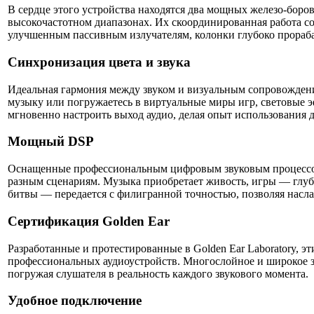
В сердце этого устройства находятся два мощных железо-боро
высокочастотном диапазонах. Их скоординированная работа со
улучшенным пассивным излучателям, колонки глубоко прораба
Синхронизация цвета и звука
Идеальная гармония между звуком и визуальным сопровождени
музыку или погружаетесь в виртуальные миры игр, световые э
мгновенно настроить выход аудио, делая опыт использовани
Мощный DSP
Оснащенные профессиональным цифровым звуковым процессоро
разным сценариям. Музыка приобретает живость, игры — глуб
битвы — передается с филигранной точностью, позволяя насл
Сертификация Golden Ear
Разработанные и протестированные в Golden Ear Laboratory, э
профессиональных аудиоустройств. Многослойное и широкое з
погружая слушателя в реальность каждого звукового момента.
Удобное подключение