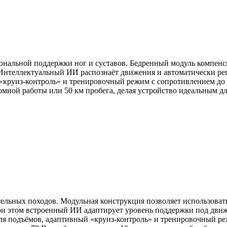
нальной поддержки ног и суставов. Бедренный модуль компенсир
 Интеллектуальный ИИ распознаёт движения и автоматически ре
«круиз-контроль» и тренировочный режим с сопротивлением до 2
омной работы или 50 км пробега, делая устройство идеальным д
ельных походов. Модульная конструкция позволяет использоват
при этом встроенный ИИ адаптирует уровень поддержки под дви
для подъёмов, адаптивный «круиз-контроль» и тренировочный р