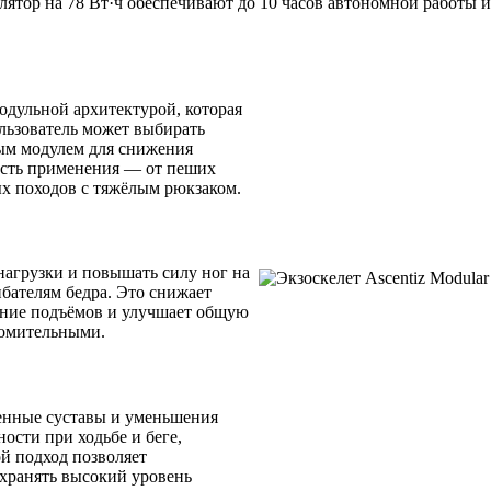
улятор на 78 Вт·ч обеспечивают до 10 часов автономной работы и
модульной архитектурой, которая
ользователь может выбирать
ым модулем для снижения
ность применения — от пеших
ых походов с тяжёлым рюкзаком.
нагрузки и повышать силу ног на
бателям бедра. Это снижает
ение подъёмов и улучшает общую
томительными.
енные суставы и уменьшения
ости при ходьбе и беге,
й подход позволяет
хранять высокий уровень