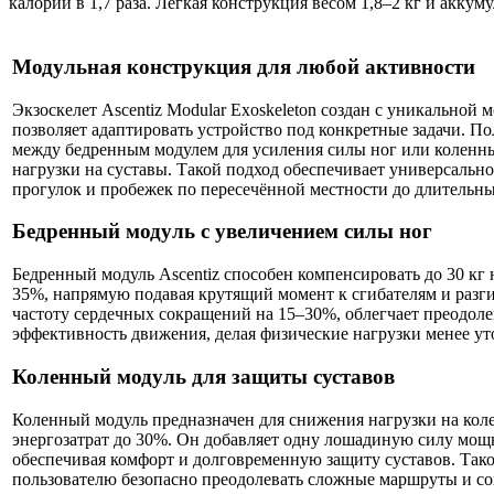
калорий в 1,7 раза. Лёгкая конструкция весом 1,8–2 кг и аккум
Модульная конструкция для любой активности
Экзоскелет Ascentiz Modular Exoskeleton создан с уникальной 
позволяет адаптировать устройство под конкретные задачи. П
между бедренным модулем для усиления силы ног или коленн
нагрузки на суставы. Такой подход обеспечивает универсаль
прогулок и пробежек по пересечённой местности до длительн
Бедренный модуль с увеличением силы ног
Бедренный модуль Ascentiz способен компенсировать до 30 кг 
35%, напрямую подавая крутящий момент к сгибателям и разги
частоту сердечных сокращений на 15–30%, облегчает преодол
эффективность движения, делая физические нагрузки менее у
Коленный модуль для защиты суставов
Коленный модуль предназначен для снижения нагрузки на кол
энергозатрат до 30%. Он добавляет одну лошадиную силу мощн
обеспечивая комфорт и долговременную защиту суставов. Тако
пользователю безопасно преодолевать сложные маршруты и со