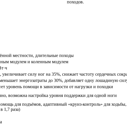
походов.
чённой местности, длительные походы
нным модулем и коленным модулем
Вт·ч
, увеличивает силу ног на 35%, снижает частоту сердечных сок
уменьшает энергозатраты до 30%, добавляет одну лошадиную си
ует уровень помощи в зависимости от нагрузки и походки
нно, возможна настройка уровня поддержки для одной ноги
помощь для подъёмов, адаптивный «круиз-контроль» для ходьбы
 1,7 раза)
а