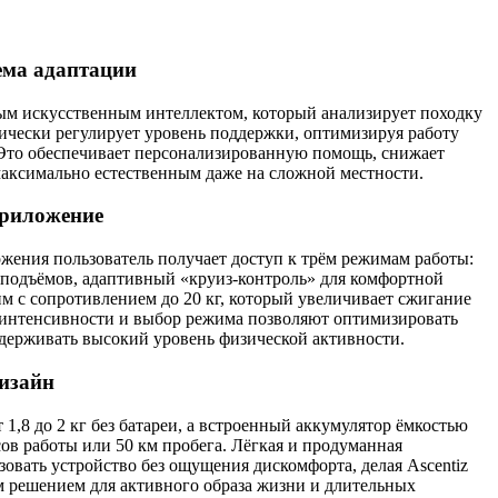
ема адаптации
ым искусственным интеллектом, который анализирует походку
ически регулирует уровень поддержки, оптимизируя работу
 Это обеспечивает персонализированную помощь, снижает
максимально естественным даже на сложной местности.
приложение
ения пользователь получает доступ к трём режимам работы:
 подъёмов, адаптивный «круиз-контроль» для комфортной
 с сопротивлением до 20 кг, который увеличивает сжигание
а интенсивности и выбор режима позволяют оптимизировать
держивать высокий уровень физической активности.
изайн
т 1,8 до 2 кг без батареи, а встроенный аккумулятор ёмкостью
сов работы или 50 км пробега. Лёгкая и продуманная
зовать устройство без ощущения дискомфорта, делая Ascentiz
м решением для активного образа жизни и длительных