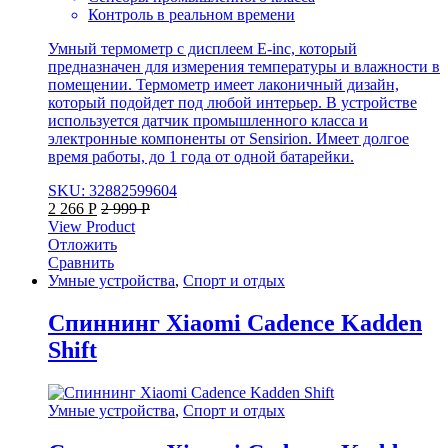
Контроль в реальном времени
Умный термометр с дисплеем E-inc, который
предназначен для измерения температуры и влажности в
помещении. Термометр имеет лаконичный дизайн,
который подойдет под любой интерьер. В устройстве
используется датчик промышленного класса и
электронные компоненты от Sensirion. Имеет долгое
время работы, до 1 года от одной батарейки.
SKU: 32882599604
2 266
Р
2 999
Р
View Product
Отложить
Сравнить
Умные устройства
,
Спорт и отдых
Спиннинг Xiaomi Cadence Kadden
Shift
Умные устройства
,
Спорт и отдых