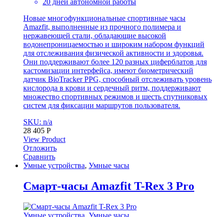
20 дней автономной работы
Новые многофункциональные спортивные часы
Amazfit, выполненные из прочного полимера и
нержавеющей стали, обладающие высокой
водонепроницаемостью и широким набором функций
для отслеживания физической активности и здоровья.
Они поддерживают более 120 разных циферблатов для
кастомизации интерфейса, имеют биометрический
датчик BioTracker PPG, способный отслеживать уровень
кислорода в крови и сердечный ритм, поддерживают
множество спортивных режимов и шесть спутниковых
систем для фиксации маршрутов пользователя.
SKU: n/a
28 405
Р
View Product
Отложить
Сравнить
Умные устройства
,
Умные часы
Cмарт-часы Amazfit T-Rex 3 Pro
Умные устройства
,
Умные часы