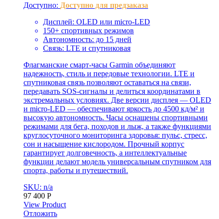
Доступно:
Доступно для предзаказа
Дисплей: OLED или micro-LED
150+ спортивных режимов
Автономность: до 15 дней
Связь: LTE и спутниковая
Флагманские смарт-часы Garmin объединяют
надежность, стиль и передовые технологии. LTE и
спутниковая связь позволяют оставаться на связи,
передавать SOS-сигналы и делиться координатами в
экстремальных условиях. Две версии дисплея — OLED
и micro-LED — обеспечивают яркость до 4500 кд/м² и
высокую автономность. Часы оснащены спортивными
режимами для бега, походов и лыж, а также функциями
круглосуточного мониторинга здоровья: пульс, стресс,
сон и насыщение кислородом. Прочный корпус
гарантирует долговечность, а интеллектуальные
функции делают модель универсальным спутником для
спорта, работы и путешествий.
SKU: n/a
97 400
Р
View Product
Отложить