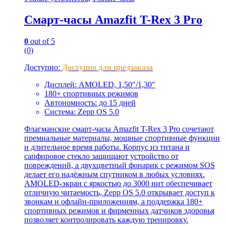
Cмарт-часы Amazfit T-Rex 3 Pro
0
out of 5
(0)
Доступно:
Доступно для предзаказа
Дисплей: AMOLED, 1,50″/1,30″
180+ спортивных режимов
Автономность: до 15 дней
Система: Zepp OS 5.0
Флагманские смарт-часы Amazfit T-Rex 3 Pro сочетают
премиальные материалы, мощные спортивные функции
и длительное время работы. Корпус из титана и
сапфировое стекло защищают устройство от
повреждений, а двухцветный фонарик с режимом SOS
делает его надёжным спутником в любых условиях.
AMOLED-экран с яркостью до 3000 нит обеспечивает
отличную читаемость, Zepp OS 5.0 открывает доступ к
звонкам и офлайн-приложениям, а поддержка 180+
спортивных режимов и фирменных датчиков здоровья
позволяет контролировать каждую тренировку.