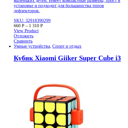
маленьких детей. Имеет компактные размеры, прост в
установке и подходит для большинства типов
дефлекторов.
SKU: 32918390299
660
Р
–
1 310
Р
View Product
Отложить
Сравнить
Умные устройства
,
Спорт и отдых
Кубик Xiaomi Giiker Super Cube i3