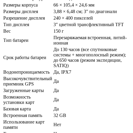
Размеры корпуса
66 × 105,4 × 24,6 мм
Размеры дисплея
3,88 × 6,48 см; 3″ по диагонали
Разрешение дисплея
240 × 400 пикселей
Тип дисплея
3″ цветной трансфлективный TFT
Вес
150 г
Перезаряжаемая встроенная, литий-
Тип батареи
ионная
До 130 часов (все спутниковые
системы + многополосный режим);
Срок работы батареи
до 650 часов (режим экспедиции,
SATIQ)
Водонепроницаемость
Да, IPX7
Высокочувствительный
Да
приемник GPS
Загруженные карты
Да
Возможность
Да
установки карт
Базовая карта
Да
Встроенная память
32 GB
Использование карт
Нет
памяти