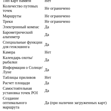
Тип карт памяти
Нет
Количество путевых
Не ограничено
точек
Маршруты
Не ограничено
Треки
Не ограничено
Электронный компас
Да
Барометрический
Да
альтиметр
Специальные функции
Да
для геокэшинга
Камера
Нет
Календарь охоты/
Да
рыбалки
Информация о Солнце/
Да
Луне
Таблицы приливов
Нет
Расчет площади
Да
Самостоятельная
Да
установка точек POI
Создание
оптимального
Да (при наличии загруженных карт)
маршрута