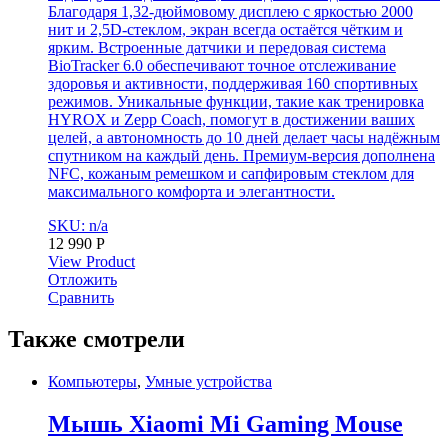
Благодаря 1,32-дюймовому дисплею с яркостью 2000
нит и 2,5D-стеклом, экран всегда остаётся чётким и
ярким. Встроенные датчики и передовая система
BioTracker 6.0 обеспечивают точное отслеживание
здоровья и активности, поддерживая 160 спортивных
режимов. Уникальные функции, такие как тренировка
HYROX и Zepp Coach, помогут в достижении ваших
целей, а автономность до 10 дней делает часы надёжным
спутником на каждый день. Премиум-версия дополнена
NFC, кожаным ремешком и сапфировым стеклом для
максимального комфорта и элегантности.
SKU: n/a
12 990
Р
View Product
Отложить
Сравнить
Также смотрели
Компьютеры
,
Умные устройства
Мышь Xiaomi Mi Gaming Mouse