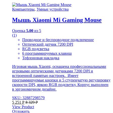
Компьютеры
,
Умные устройства
Мышь Xiaomi Mi Gaming Mouse
Оценка
5.00
из 5
(1)
Проводное и беспроводное подключение
Оптический датчик 7200 DPI
RGB подсветка
6 программируемых клавиш
Тефлоновая накладка
Игровая мышь Xiaomi, оснащена профессиональными
игровыми оптическими датчиками 7200 DPI и
встроенной памятью настроек. Имеет
программируемые кнопки и 5 ступенчатую регулировку
скорости DPI, яркою RGB подсветку. Корпус выполнен
в эргономичном дизайне.
SKU: 32887298579
5 251
Р
8 329
Р
View Product
Отложить