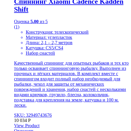
Спиннинг Xiaomi Cadence Kadden
Shift
Оценка
5.00
из 5
(1)
Конструкция: телескопический
Материал: углепластик
Длина: 2,1 – 2,7 метров
Катушка: CS5/CS4
Набор снастей
Качественный спиннинг для опытных рыбаков и тех кто
только осваивает спиннинговую рыбалку. Выполнен из
прочных и лёгких материалов. В комплект вместе с
спиннингом входит полный набор необходимый для
рыбалки, чехол для защиты от механических
повреждений и хранения, набор снастей с несколькими
видами крючков, грузило, блесна, колокольчик,
подставка для крепления на земле, катушка и 100 м.
лески.
SKU: 32949743676
10 034
Р
View Product
Отложить