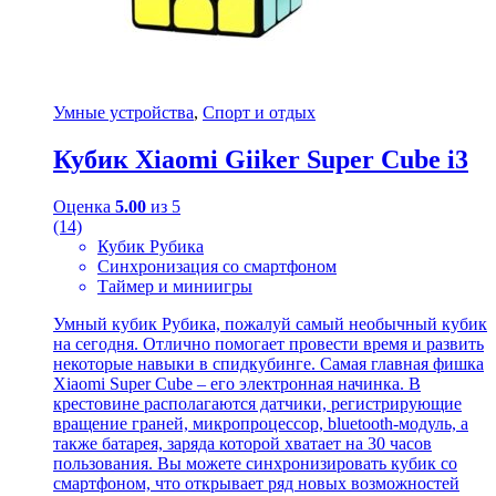
Умные устройства
,
Спорт и отдых
Кубик Xiaomi Giiker Super Cube i3
Оценка
5.00
из 5
(14)
Кубик Рубика
Синхронизация со смартфоном
Таймер и миниигры
Умный кубик Рубика, пожалуй самый необычный кубик
на сегодня. Отлично помогает провести время и развить
некоторые навыки в спидкубинге. Самая главная фишка
Xiaomi Super Cube – его электронная начинка. В
крестовине располагаются датчики, регистрирующие
вращение граней, микропроцессор, bluetooth-модуль, а
также батарея, заряда которой хватает на 30 часов
пользования. Вы можете синхронизировать кубик со
смартфоном, что открывает ряд новых возможностей