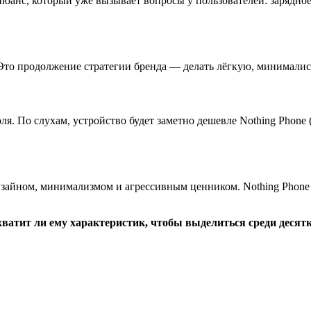
нюанс, который уже вызывает вопросы у пользователей: зарядно
6. Это продолжение стратегии бренда — делать лёгкую, минимали
ля. По слухам, устройство будет заметно дешевле Nothing Phone
зайном, минимализмом и агрессивным ценником. Nothing Phone (
, хватит ли ему характеристик, чтобы выделиться среди деся