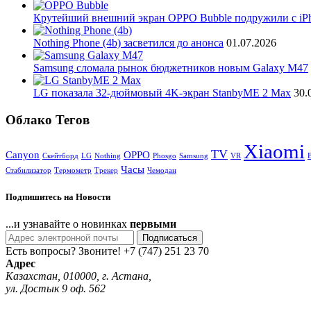
Крутейший внешний экран OPPO Bubble подружили с iP
Nothing Phone (4b) засветился до анонса
01.07.2026
Samsung сломала рынок бюджетников новым Galaxy M47
LG показала 32-дюймовый 4K-экран StanbyME 2 Max
30.
Облако Тегов
Xiaomi
TV
Canyon
OPPO
Cкейтборд
LG
Nothing
Phosgo
Samsung
VR
Часы
Стабилизатор
Термометр
Трекер
Чемодан
Подпишитесь на Новости
...и узнавайте о новинках
первыми
Подписаться
Есть вопросы? Звоните!
+7 (747) 251 23 70
Адрес
Казахстан, 010000, г. Астана,
ул. Достык 9 оф. 562