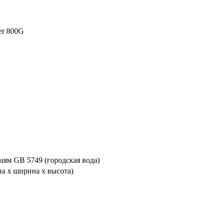
ier 800G
иям GB 5749 (городская вода)
на x ширина x высота)