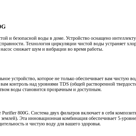
00G
той и безопасной воды в доме. Устройство оснащено интеллект
исправности. Технология циркуляции чистой воды устраняет хло
насос снижает шум и вибрации во время работы.
ельное устройство, которое не только обеспечивает вам чистую во
вам контроль над уровнями TDS (общей растворенной твердости)
твом воды становится прозрачным и доступным.
r Purifier 800G. Система двух фильтров включает в себя компози
землей). Эта инновационная комбинация обеспечивает 5-уровнев
ительность и чистую воду для вашего здоровья.