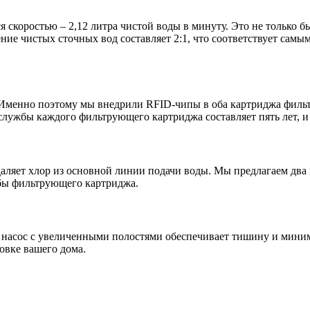
я скоростью – 2,12 литра чистой воды в минуту. Это не только б
ние чистых сточных вод составляет 2:1, что соответствует сам
 Именно поэтому мы внедрили RFID-чипы в оба картриджа фильт
службы каждого фильтрующего картриджа составляет пять лет, и 
и удаляет хлор из основной линии подачи воды. Мы предлагаем д
жбы фильтрующего картриджа.
насос с увеличенными полостями обеспечивает тишину и миним
овке вашего дома.