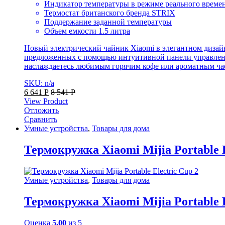
Индикатор температуры в режиме реального време
Термостат британского бренда STRIX
Поддержание заданной температуры
Объем емкости 1.5 литра
Новый электрический чайник Xiaomi в элегантном дизай
предложенных с помощью интуитивной панели управлени
наслаждаетесь любимым горячим кофе или ароматным чае
SKU: n/a
6 641
Р
8 541
Р
View Product
Отложить
Сравнить
Умные устройства
,
Товары для дома
Термокружка Xiaomi Mijia Portable E
Умные устройства
,
Товары для дома
Термокружка Xiaomi Mijia Portable E
Оценка
5.00
из 5