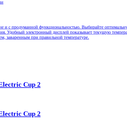
ни
не и с продуманной функциональностью. Выбирайте оптимальну
я. Удобный электронный дисплей показывает текущую температ
м, заваренным при правильной температуре.
lectric Cup 2
lectric Cup 2