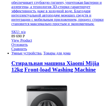
обеспечивает глубокую гигиену, уничтожая бактерии и
аллергены, а технология 3D-стирки гарантирует
эффективность даже в холодной воде. Благодаря
интеллектуальной автоподаче моющих средств и
интеграции с мобильным приложением, процесс стирки
становится максимально простым и экономичным.
SKU: n/a
89 690
Р
View Product
Отложить
Сравнить
Умные устройства
,
Товары для дома
Стиральная машина Xiaomi Mijia
12kg Front-load Washing Machine