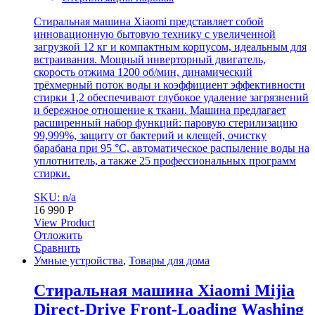
Стиральная машина Xiaomi представляет собой
инновационную бытовую технику с увеличенной
загрузкой 12 кг и компактным корпусом, идеальным для
встраивания. Мощный инверторный двигатель,
скорость отжима 1200 об/мин, динамический
трёхмерный поток воды и коэффициент эффективности
стирки 1,2 обеспечивают глубокое удаление загрязнений
и бережное отношение к ткани. Машина предлагает
расширенный набор функций: паровую стерилизацию
99,999%, защиту от бактерий и клещей, очистку
барабана при 95 °C, автоматическое распыление воды на
уплотнитель, а также 25 профессиональных программ
стирки.
SKU: n/a
16 990
Р
View Product
Отложить
Сравнить
Умные устройства
,
Товары для дома
Стиральная машина Xiaomi Mijia
Direct-Drive Front-Loading Washing