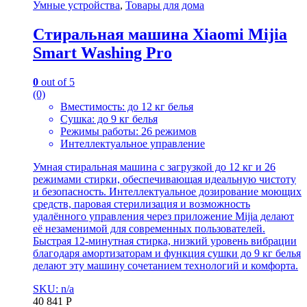
Умные устройства
,
Товары для дома
Стиральная машина Xiaomi Mijia
Smart Washing Pro
0
out of 5
(0)
Вместимость: до 12 кг белья
Сушка: до 9 кг белья
Режимы работы: 26 режимов
Интеллектуальное управление
Умная стиральная машина с загрузкой до 12 кг и 26
режимами стирки, обеспечивающая идеальную чистоту
и безопасность. Интеллектуальное дозирование моющих
средств, паровая стерилизация и возможность
удалённого управления через приложение Mijia делают
её незаменимой для современных пользователей.
Быстрая 12-минутная стирка, низкий уровень вибрации
благодаря амортизаторам и функция сушки до 9 кг белья
делают эту машину сочетанием технологий и комфорта.
SKU: n/a
40 841
Р