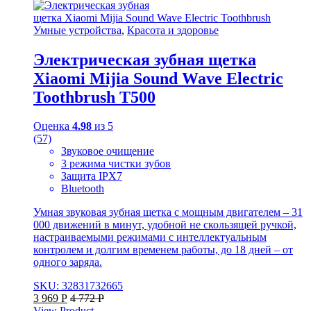
Умные устройства
,
Красота и здоровье
Электрическая зубная щетка
Xiaomi Mijia Sound Wave Electric
Toothbrush T500
Оценка
4.98
из 5
(57)
Звуковое очищение
3 режима чистки зубов
Защита IPX7
Bluetooth
Умная звуковая зубная щетка с мощным двигателем – 31
000 движений в минут, удобной не скользящей ручкой,
настраиваемыми режимами с интеллектуальным
контролем и долгим временем работы, до 18 дней – от
одного заряда.
SKU: 32831732665
3 969
Р
4 772
Р
View Product