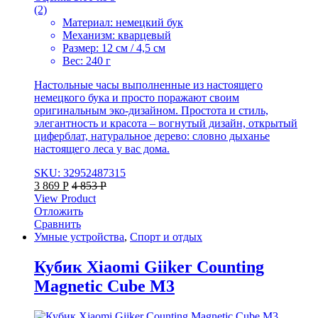
(2)
Материал: немецкий бук
Механизм: кварцевый
Размер: 12 см / 4,5 см
Вес: 240 г
Настольные часы выполненные из настоящего
немецкого бука и просто поражают своим
оригинальным эко-дизайном. Простота и стиль,
элегантность и красота – вогнутый дизайн, открытый
циферблат, натуральное дерево: словно дыханье
настоящего леса у вас дома.
SKU: 32952487315
3 869
Р
4 853
Р
View Product
Отложить
Сравнить
Умные устройства
,
Спорт и отдых
Кубик Xiaomi Giiker Counting
Magnetic Cube M3