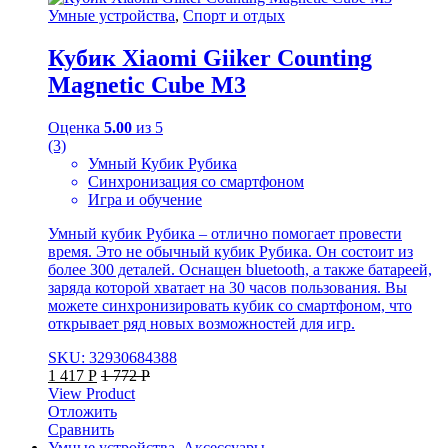
Умные устройства
,
Спорт и отдых
Кубик Xiaomi Giiker Counting
Magnetic Cube M3
Оценка
5.00
из 5
(3)
Умный Кубик Рубика
Синхронизация со смартфоном
Игра и обучение
Умный кубик Рубика – отлично помогает провести
время. Это не обычный кубик Рубика. Он состоит из
более 300 деталей. Оснащен bluetooth, а также батареей,
заряда которой хватает на 30 часов пользования. Вы
можете синхронизировать кубик со смартфоном, что
открывает ряд новых возможностей для игр.
SKU: 32930684388
1 417
Р
1 772
Р
View Product
Отложить
Сравнить
Умные устройства
,
Аксессуары