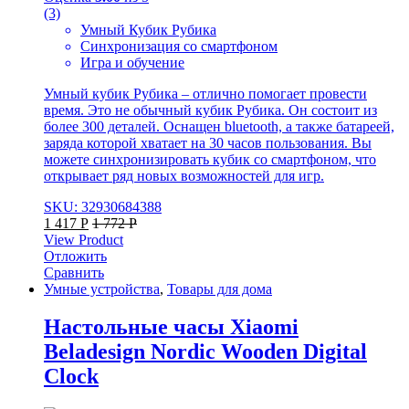
(3)
Умный Кубик Рубика
Синхронизация со смартфоном
Игра и обучение
Умный кубик Рубика – отлично помогает провести
время. Это не обычный кубик Рубика. Он состоит из
более 300 деталей. Оснащен bluetooth, а также батареей,
заряда которой хватает на 30 часов пользования. Вы
можете синхронизировать кубик со смартфоном, что
открывает ряд новых возможностей для игр.
SKU: 32930684388
1 417
Р
1 772
Р
View Product
Отложить
Сравнить
Умные устройства
,
Товары для дома
Настольные часы Xiaomi
Beladesign Nordic Wooden Digital
Clock