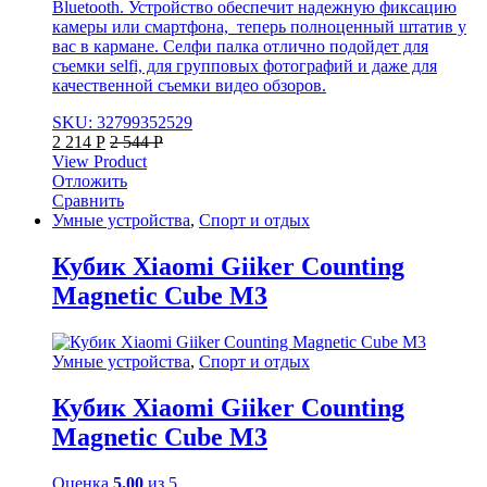
Bluetooth. Устройство обеспечит надежную фиксацию
камеры или смартфона, теперь полноценный штатив у
вас в кармане. Селфи палка отлично подойдет для
съемки selfi, для групповых фотографий и даже для
качественной съемки видео обзоров.
SKU: 32799352529
2 214
Р
2 544
Р
View Product
Отложить
Сравнить
Умные устройства
,
Спорт и отдых
Кубик Xiaomi Giiker Counting
Magnetic Cube M3
Умные устройства
,
Спорт и отдых
Кубик Xiaomi Giiker Counting
Magnetic Cube M3
Оценка
5.00
из 5