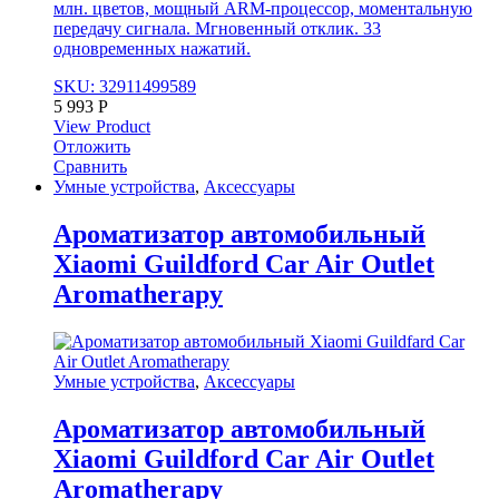
млн. цветов, мощный ARM-процессор, моментальную
передачу сигнала. Мгновенный отклик. 33
одновременных нажатий.
SKU: 32911499589
5 993
Р
View Product
Отложить
Сравнить
Умные устройства
,
Аксессуары
Ароматизатор автомобильный
Xiaomi Guildford Car Air Outlet
Aromatherapy
Умные устройства
,
Аксессуары
Ароматизатор автомобильный
Xiaomi Guildford Car Air Outlet
Aromatherapy