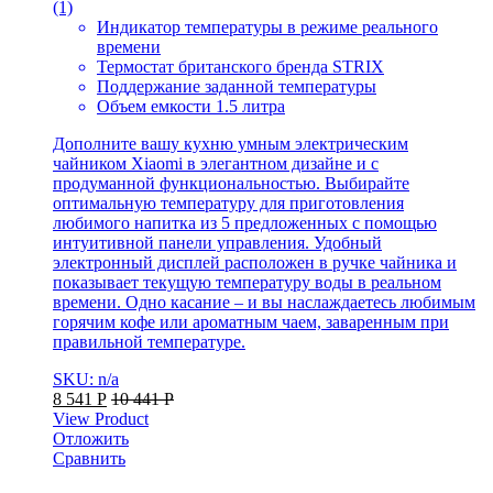
(1)
Индикатор температуры в режиме реального
времени
Термостат британского бренда STRIX
Поддержание заданной температуры
Объем емкости 1.5 литра
Дополните вашу кухню умным электрическим
чайником Xiaomi в элегантном дизайне и с
продуманной функциональностью. Выбирайте
оптимальную температуру для приготовления
любимого напитка из 5 предложенных с помощью
интуитивной панели управления. Удобный
электронный дисплей расположен в ручке чайника и
показывает текущую температуру воды в реальном
времени. Одно касание – и вы наслаждаетесь любимым
горячим кофе или ароматным чаем, заваренным при
правильной температуре.
SKU: n/a
8 541
Р
10 441
Р
View Product
Отложить
Сравнить