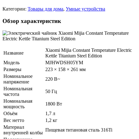
Категории:
Товары для дома
,
Умные устройства
Обзор характеристик
Xiaomi Mijia Constant Temperature Electric
Название
Kettle Titanium Steel Edition
Модель
MJHWDSH05YM
Размеры
223 × 158 × 261 мм
Номинальное
220 В~
напряжение
Номинальная
50 Гц
частота
Номинальная
1800 Вт
мощность
Объём
1,7 л
Вес нетто
1,2 кг
Материал
Пищевая титановая сталь 316Ti
внутренней колбы