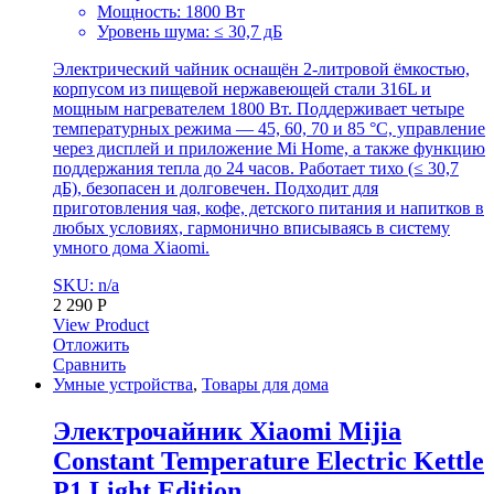
Мощность: 1800 Вт
Уровень шума: ≤ 30,7 дБ
Электрический чайник оснащён 2-литровой ёмкостью,
корпусом из пищевой нержавеющей стали 316L и
мощным нагревателем 1800 Вт. Поддерживает четыре
температурных режима — 45, 60, 70 и 85 °C, управление
через дисплей и приложение Mi Home, а также функцию
поддержания тепла до 24 часов. Работает тихо (≤ 30,7
дБ), безопасен и долговечен. Подходит для
приготовления чая, кофе, детского питания и напитков в
любых условиях, гармонично вписываясь в систему
умного дома Xiaomi.
SKU: n/a
2 290
Р
View Product
Отложить
Сравнить
Умные устройства
,
Товары для дома
Электрочайник Xiaomi Mijia
Constant Temperature Electric Kettle
P1 Light Edition