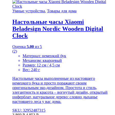
Умные устройства
,
Товары для дома
Настольные часы Xiaomi
Beladesign Nordic Wooden Digital
Clock
Оценка
5.00
из 5
(2)
Материал: немецкий бук
Механизм: кварцевый
Размер: 12 см / 4,5 см
Вес: 240 г
Настольные часы выполненные из настоящего
немецкого бука и просто поражают своим
оригинальным эко-дизайном. Простота и стиль,
элегантность и красота – вогнутый дизайн, открытый
циферблат, натуральное дерево: словно дыханье
настоящего леса у вас дома.
SKU: 32952487315
3 869
Р
4 853
Р