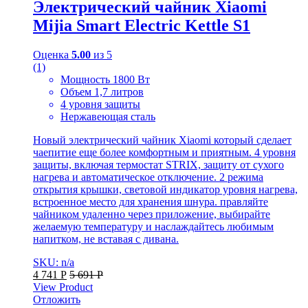
Электрический чайник Xiaomi
Mijia Smart Electric Kettle S1
Оценка
5.00
из 5
(1)
Мощность 1800 Вт
Объем 1,7 литров
4 уровня защиты
Нержавеющая сталь
Новый электрический чайник Xiaomi который сделает
чаепитие еще более комфортным и приятным. 4 уровня
защиты, включая термостат STRIX, защиту от сухого
нагрева и автоматическое отключение. 2 режима
открытия крышки, световой индикатор уровня нагрева,
встроенное место для хранения шнура. правляйте
чайником удаленно через приложение, выбирайте
желаемую температуру и наслаждайтесь любимым
напитком, не вставая с дивана.
SKU: n/a
4 741
Р
5 691
Р
View Product
Отложить