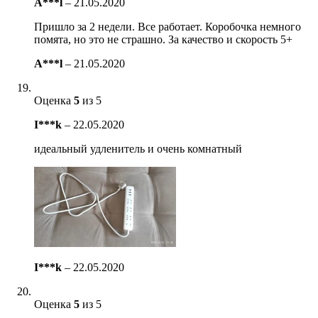
A***l
–
21.05.2020
Пришло за 2 недели. Все работает. Коробочка немного
помята, но это не страшно. За качество и скорость 5+
A***l
–
21.05.2020
Оценка
5
из 5
I***k
–
22.05.2020
идеальный удленитель и очень комнатный
I***k
–
22.05.2020
Оценка
5
из 5