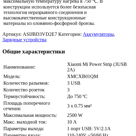
максимальную температуру нагрева в 750 ℃. В
конструкции используется более безопасная
технология неразрывного соединения и
высококачественные конструкционные
материалы из оловянно-фосфорной бронзы.
Артикул:
ASIJBD3VD2E7
Категории:
Аккумуляторы
,
Зарядные устройства
Общие характеристики
Xiaomi Mi Power Strip (3USB
Наименование:
2A)
Модель:
XMCXB01QM
Количество разъемов:
3 USB
Количество розеток
3
Термоустойчивость:
До 750 ºС
Площадь поперечного
3 х 0.75 мм²
сечения:
Максимальная мощность:
2500 W
Макс. выходной ток:
10 А
Параметры выхода:
1 порт USB: 5V/2.1A
Параметры входа:
110-240V ~50/60 Hz