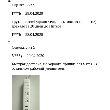
Оценка
5
из 5
I***k
–
28.04.2020
крутой xiaomi удлинитель,о чем можно говорить:)
доехало за 20 дней до Питера.
I***k
–
28.04.2020
Оценка
5
из 5
V***y
–
29.04.2020
Быстрая доставка, но коробка пришла вся мятая. В
остальном рабочий удлинитель.