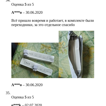
Оценка
5
из 5
A***o
–
30.06.2020
Всё пришло вовремя и работает, в комплекте были
переходники, за это отдельное спасибо
A***o
–
30.06.2020
Оценка
5
из 5
o***k
–
02.07.2020