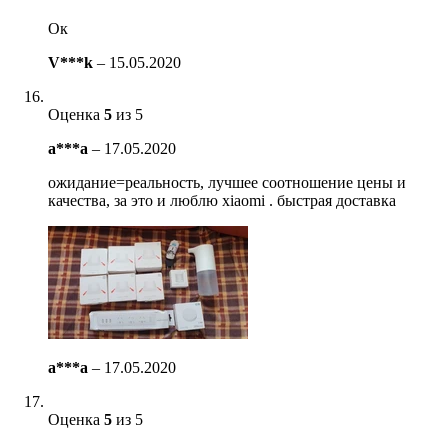
Ок
V***k
–
15.05.2020
Оценка
5
из 5
a***a
–
17.05.2020
ожидание=реальность, лучшее соотношение цены и
качества, за это и люблю xiaomi . быстрая доставка
a***a
–
17.05.2020
Оценка
5
из 5