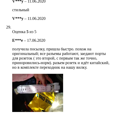
V***y
–
11.06.2020
стильный
V***y
–
11.06.2020
Оценка
5
из 5
E***e
–
17.06.2020
получила посылку, пришла быстро. похож на
оригинальный; все разъемы работают, заедают порты
для розеток ( это второй, с первым так же точно,
приноровились-норм). разьем розетк и идёт китайский,
но в комплекте переходник на нашу вилку.