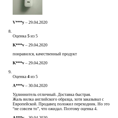
V***y
–
29.04.2020
Оценка
5
из 5
K***v
–
29.04.2020
понравился, качественный продукт
K***v
–
29.04.2020
Оценка
4
из 5
A***v
–
30.04.2020
Удлиннитель отличный. Доставка быстрая.
Жаль вилка английского образца, хотя заказывал с
Европейской. Продавец положил переходник. Но это
“не совсем то”, что ожидал. Поэтому оценка 4.
A***v
–
30.04.2020