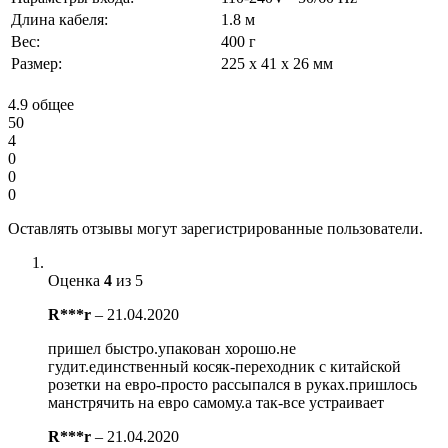
Длина кабеля:
1.8 м
Вес:
400 г
Размер:
225 х 41 х 26 мм
4.9
общее
50
4
0
0
0
Оставлять отзывы могут зарегистрированные пользователи.
Оценка
4
из 5
R***r
–
21.04.2020
пришел быстро.упакован хорошо.не
гудит.единственный косяк-переходник с китайской
розетки на евро-просто рассыпался в руках.пришлось
манстрячить на евро самому.а так-все устраивает
R***r
–
21.04.2020