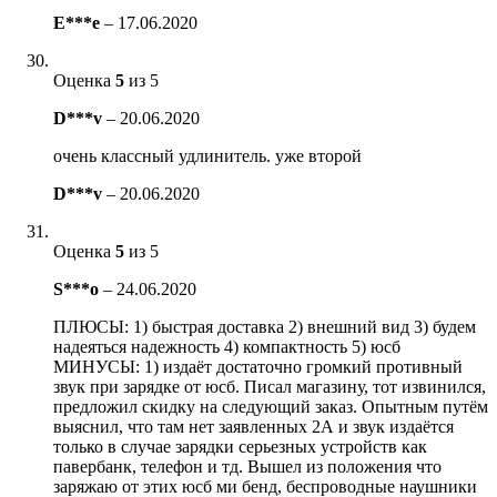
E***e
–
17.06.2020
Оценка
5
из 5
D***v
–
20.06.2020
очень классный удлинитель. уже второй
D***v
–
20.06.2020
Оценка
5
из 5
S***o
–
24.06.2020
ПЛЮСЫ: 1) быстрая доставка 2) внешний вид 3) будем
надеяться надежность 4) компактность 5) юсб
МИНУСЫ: 1) издаёт достаточно громкий противный
звук при зарядке от юсб. Писал магазину, тот извинился,
предложил скидку на следующий заказ. Опытным путём
выяснил, что там нет заявленных 2А и звук издаётся
только в случае зарядки серьезных устройств как
павербанк, телефон и тд. Вышел из положения что
заряжаю от этих юсб ми бенд, беспроводные наушники