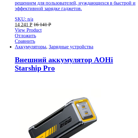
решением для пользователей, нуждающихся в быстрой и
эффективной зарядке гаджетов.
SKU: n/a
14 241
Р
16 141
Р
View Product
Отложить
Сравнить
Аккумуляторы
,
Зарядные устройства
Внешний аккумулятор AOHi
Starship Pro