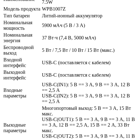
7.5W
Модель продукта
WPB1007Z
Тип батареи
Литий-ионный аккумулятор
Номинальная
5900 мАч (5 В / 3 А)
мощность
Номинальная
37 Вт·ч (7,4 В, 5000 мАч)
энергия
Беспроводной
5 Вт / 7,5 Вт / 10 Вт / 15 Вт (макс.)
выход
Входной
USB-C (поставляется с кабелем)
интерфейс
Выходной
USB-C (поставляется с кабелем)
интерфейс
USB-C(IN1): 5 В == 3 А, 9 В == 3 А, 12 В
Входные
== 2,5 А
параметры
USB-C(IN2): 5 В == 3 А, 9 В == 3 А, 12 В
== 2,5 А
Многопортовый выход: 5 В == 3 А, 15 Вт
макс.
USB-C(OUT1): 5 В == 3 А, 9 В == 3 А, 11 В
Выходные
== 3 А, 12 В == 2,5 А, 15 В == 2 А, 33 Вт
параметры
макс.
USB-C(OUT2): 5 В == 3 А, 9 В == 3 А, 11 В