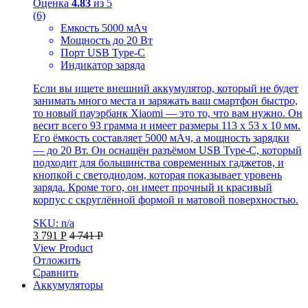
Оценка
4.83
из 5
(6)
Емкость 5000 мАч
Мощность до 20 Вт
Порт USB Type-C
Индикатор заряда
Если вы ищете внешний аккумулятор, который не будет
занимать много места и заряжать ваш смартфон быстро,
то новый пауэрбанк Xiaomi — это то, что вам нужно. Он
весит всего 93 грамма и имеет размеры 113 х 53 х 10 мм.
Его ёмкость составляет 5000 мАч, а мощность зарядки
— до 20 Вт. Он оснащён разъёмом USB Type-C, который
подходит для большинства современных гаджетов, и
кнопкой с светодиодом, которая показывает уровень
заряда. Кроме того, он имеет прочный и красивый
корпус с скруглённой формой и матовой поверхностью.
SKU: n/a
3 791
Р
4 741
Р
View Product
Отложить
Сравнить
Аккумуляторы