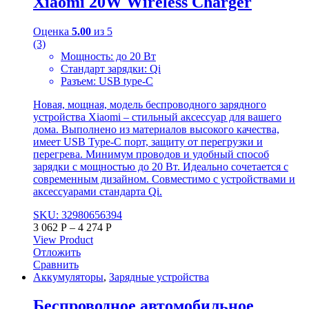
Xiaomi 20W Wireless Charger
Оценка
5.00
из 5
(3)
Мощность: до 20 Вт
Стандарт зарядки: Qi
Разъем: USB type-C
Новая, мощная, модель беспроводного зарядного
устройства Xiaomi – стильный аксессуар для вашего
дома. Выполнено из материалов высокого качества,
имеет USB Type-C порт, защиту от перегрузки и
перегрева. Минимум проводов и удобный способ
зарядки с мощностью до 20 Вт. Идеально сочетается с
современным дизайном. Совместимо с устройствами и
аксессуарами стандарта Qi.
SKU: 32980656394
3 062
Р
–
4 274
Р
View Product
Отложить
Сравнить
Аккумуляторы
,
Зарядные устройства
Беспроводное автомобильное