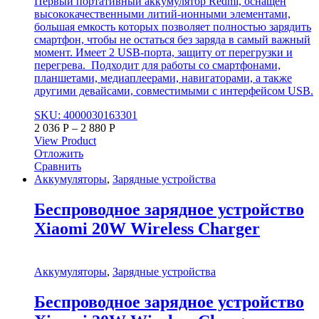
Первый портативный аккумулятор Redmi, оснащен
высококачественными литий-ионными элементами,
большая емкость которых позволяет полностью зарядить
смартфон, чтобы не остаться без заряда в самый важный
момент. Имеет 2 USB-порта, защиту от перегрузки и
перегрева. Подходит для работы со смартфонами,
планшетами, медиаплеерами, навигаторами, а также
другими девайсами, совместимыми с интерфейсом USB.
SKU: 4000030163301
2 036
Р
–
2 880
Р
View Product
Отложить
Сравнить
Аккумуляторы
,
Зарядные устройства
Беспроводное зарядное устройство
Xiaomi 20W Wireless Charger
Аккумуляторы
,
Зарядные устройства
Беспроводное зарядное устройство