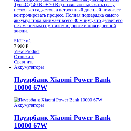
Type-C (140 Вт + 70 Вт) позволяют заряжать сразу
несколько гаджетов, а встроенный дисплей помогает
контролировать процесс. Полная подзарядка самого
аккумулятора занимает всего 30 минут, что делает его
незаменимым спутником в дороге и повседневной
жизни.
SKU: n/a
7 990
Р
View Product
Отложить
Сравнить
Аккумуляторы
Пауэрбанк Xiaomi Power Bank
10000 67W
Аккумуляторы
Пауэрбанк Xiaomi Power Bank
10000 67W