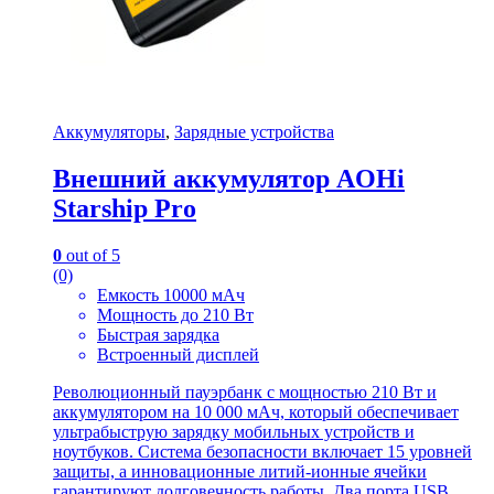
Аккумуляторы
,
Зарядные устройства
Внешний аккумулятор AOHi
Starship Pro
0
out of 5
(0)
Емкость 10000 мАч
Мощность до 210 Вт
Быстрая зарядка
Встроенный дисплей
Революционный пауэрбанк с мощностью 210 Вт и
аккумулятором на 10 000 мАч, который обеспечивает
ультрабыструю зарядку мобильных устройств и
ноутбуков. Система безопасности включает 15 уровней
защиты, а инновационные литий-ионные ячейки
гарантируют долговечность работы. Два порта USB