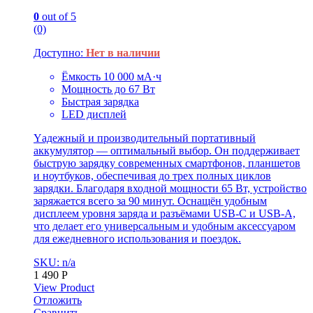
0
out of 5
(0)
Доступно:
Нет в наличии
Ёмкость 10 000 мА·ч
Мощность до 67 Вт
Быстрая зарядка
LED дисплей
Yадежный и производительный портативный
аккумулятор — оптимальный выбор. Он поддерживает
быструю зарядку современных смартфонов, планшетов
и ноутбуков, обеспечивая до трех полных циклов
зарядки. Благодаря входной мощности 65 Вт, устройство
заряжается всего за 90 минут. Оснащён удобным
дисплеем уровня заряда и разъёмами USB-C и USB-A,
что делает его универсальным и удобным аксессуаром
для ежедневного использования и поездок.
SKU: n/a
1 490
Р
View Product
Отложить
Сравнить