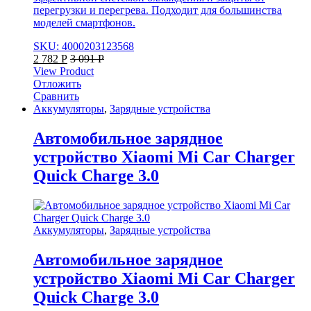
перегрузки и перегрева. Подходит для большинства
моделей смартфонов.
SKU: 4000203123568
2 782
Р
3 091
Р
View Product
Отложить
Сравнить
Аккумуляторы
,
Зарядные устройства
Автомобильное зарядное
устройство Xiaomi Mi Car Charger
Quick Charge 3.0
Аккумуляторы
,
Зарядные устройства
Автомобильное зарядное
устройство Xiaomi Mi Car Charger
Quick Charge 3.0