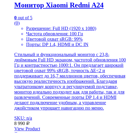
Монитор Xiaomi Redmi A24
0
out of 5
(0)
Разрешение: Full HD (1920 x 1080)
Частота обновления: 100 Гц
Цветовой охват sRGB: 99%
Порты: DP 1.4, HDMI и DC IN
Стильный и функциональный монитор с 23,8-
дюймовым Full HD экраном, частотой обновления 100
Гц и контрастностью 1000:1. Он предлагает широкий
цветовой охват 99% sRGB, точность ΔE<2 и
поддерживает до 16,7 миллионов цветов, обеспечивая
высокую реалистичность изображений. Благодаря
ультратонкому корпусу и регулируемой подставке,
монитор идеально подходит как для работы, так и для
развлечений. Современные порты DP 1.4 и HDMI
делают подключение удобным, а управление
джойстиком упрощает навигацию по меню.
SKU: n/a
8 990
Р
View Product