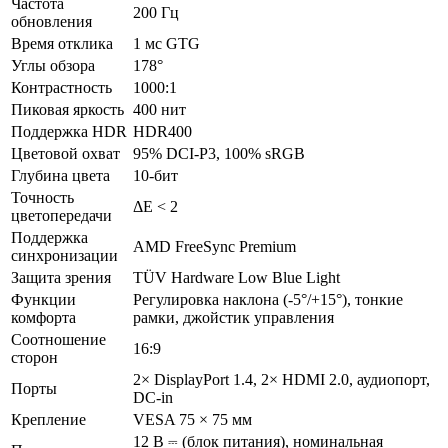
Частота
200 Гц
обновления
Время отклика
1 мс GTG
Углы обзора
178°
Контрастность
1000:1
Пиковая яркость
400 нит
Поддержка HDR
HDR400
Цветовой охват
95% DCI-P3, 100% sRGB
Глубина цвета
10-бит
Точность
ΔE < 2
цветопередачи
Поддержка
AMD FreeSync Premium
синхронизации
Защита зрения
TÜV Hardware Low Blue Light
Функции
Регулировка наклона (-5°/+15°), тонкие
комфорта
рамки, джойстик управления
Соотношение
16:9
сторон
2× DisplayPort 1.4, 2× HDMI 2.0, аудиопорт,
Порты
DC-in
Крепление
VESA 75 × 75 мм
12 В ⎓ (блок питания), номинальная