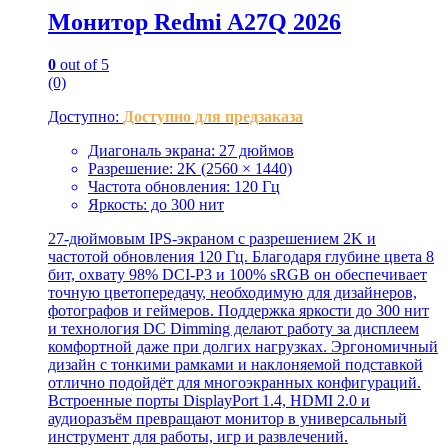
Монитор Redmi A27Q 2026
0
out of 5
(0)
Доступно:
Доступно для предзаказа
Диагональ экрана: 27 дюймов
Разрешение: 2K (2560 × 1440)
Частота обновления: 120 Гц
Яркость: до 300 нит
27-дюймовым IPS-экраном с разрешением 2K и
частотой обновления 120 Гц. Благодаря глубине цвета 8
бит, охвату 98% DCI-P3 и 100% sRGB он обеспечивает
точную цветопередачу, необходимую для дизайнеров,
фотографов и геймеров. Поддержка яркости до 300 нит
и технология DC Dimming делают работу за дисплеем
комфортной даже при долгих нагрузках. Эргономичный
дизайн с тонкими рамками и наклоняемой подставкой
отлично подойдёт для многоэкранных конфигураций.
Встроенные порты DisplayPort 1.4, HDMI 2.0 и
аудиоразъём превращают монитор в универсальный
инструмент для работы, игр и развлечений.