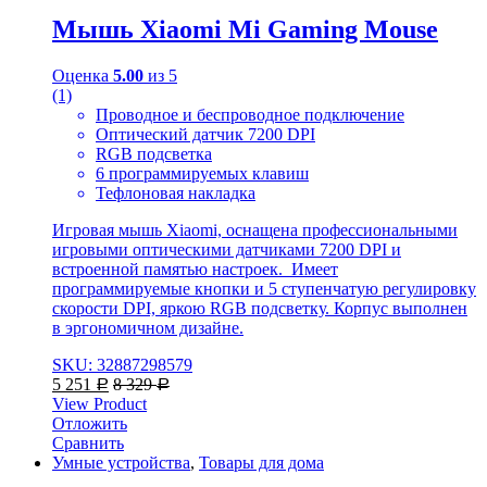
Мышь Xiaomi Mi Gaming Mouse
Оценка
5.00
из 5
(1)
Проводное и беспроводное подключение
Оптический датчик 7200 DPI
RGB подсветка
6 программируемых клавиш
Тефлоновая накладка
Игровая мышь Xiaomi, оснащена профессиональными
игровыми оптическими датчиками 7200 DPI и
встроенной памятью настроек. Имеет
программируемые кнопки и 5 ступенчатую регулировку
скорости DPI, яркою RGB подсветку. Корпус выполнен
в эргономичном дизайне.
SKU: 32887298579
5 251
8 329
Р
Р
View Product
Отложить
Сравнить
Умные устройства
,
Товары для дома