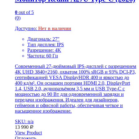
0
out of 5
(0)
Доступно:
Нет в наличии
Диагональ: 27″
Тип дисплея: IPS
Разрешение: 4K
Частота: 60 Гц
Современный 27-дюймовый IPS-дисплей с разрешением
4K UHD 3840×2160, охватом 100% sRGB и 93% DCI-P3,
сертификацией VESA DisplayHDR 400 и яркостью до
400 кд/м². Он оснащен портами HDMI 2.0, DisplayPort
1.4, USB 2.0, аудиоразъёмом 3,5 мм и USB Type-C с
мощностью до 90 Вт для одновременной зарядки и
передачи изображения. Идеален для дизайнеров,
геймеров и офисной работы, обеспечивая четкое и
насыщенное изображение.
SKU: n/a
13 990
Р
View Product
Отложить