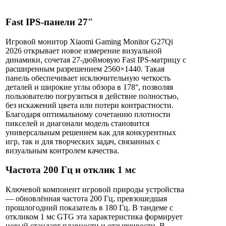
Fast IPS-панели 27″
Игровой монитор Xiaomi Gaming Monitor G27Qi
2026 открывает новое измерение визуальной
динамики, сочетая 27-дюймовую Fast IPS-матрицу с
расширенным разрешением 2560×1440. Такая
панель обеспечивает исключительную четкость
деталей и широкие углы обзора в 178°, позволяя
пользователю погрузиться в действие полностью,
без искажений цвета или потери контрастности.
Благодаря оптимальному сочетанию плотности
пикселей и диагонали модель становится
универсальным решением как для конкурентных
игр, так и для творческих задач, связанных с
визуальным контролем качества.
Частота 200 Гц и отклик 1 мс
Ключевой компонент игровой природы устройства
— обновлённая частота 200 Гц, превзошедшая
прошлогодний показатель в 180 Гц. В тандеме с
откликом 1 мс GTG эта характеристика формирует
новый стандарт плавности и отзывчивости. В