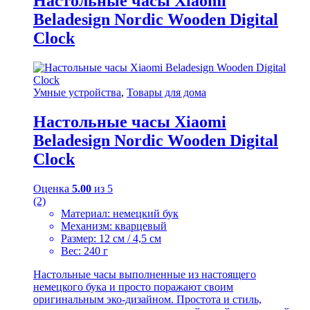
Настольные часы Xiaomi
Beladesign Nordic Wooden Digital
Clock
Умные устройства
,
Товары для дома
Настольные часы Xiaomi
Beladesign Nordic Wooden Digital
Clock
Оценка
5.00
из 5
(2)
Материал: немецкий бук
Механизм: кварцевый
Размер: 12 см / 4,5 см
Вес: 240 г
Настольные часы выполненные из настоящего
немецкого бука и просто поражают своим
оригинальным эко-дизайном. Простота и стиль,