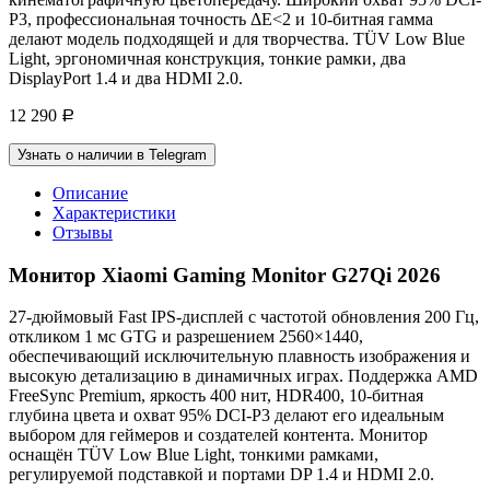
P3, профессиональная точность ΔE<2 и 10-битная гамма
делают модель подходящей и для творчества. TÜV Low Blue
Light, эргономичная конструкция, тонкие рамки, два
DisplayPort 1.4 и два HDMI 2.0.
12 290
Р
Узнать о наличии в Telegram
Описание
Характеристики
Отзывы
Монитор Xiaomi Gaming Monitor G27Qi 2026
27-дюймовый Fast IPS-дисплей с частотой обновления 200 Гц,
откликом 1 мс GTG и разрешением 2560×1440,
обеспечивающий исключительную плавность изображения и
высокую детализацию в динамичных играх. Поддержка AMD
FreeSync Premium, яркость 400 нит, HDR400, 10-битная
глубина цвета и охват 95% DCI-P3 делают его идеальным
выбором для геймеров и создателей контента. Монитор
оснащён TÜV Low Blue Light, тонкими рамками,
регулируемой подставкой и портами DP 1.4 и HDMI 2.0.