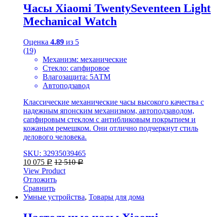
Часы Xiaomi TwentySeventeen Light
Mechanical Watch
Оценка
4.89
из 5
(19)
Механизм: механические
Стекло: сапфировое
Влагозащита: 5АТМ
Автоподзавод
Классические механические часы высокого качества с
надежным японским механизмом, автоподзаводом,
сапфировым стеклом с антибликовым покрытием и
кожаным ремешком. Они отлично подчеркнут стиль
делового человека.
SKU: 32935039465
10 075
12 510
Р
Р
View Product
Отложить
Сравнить
Умные устройства
,
Товары для дома