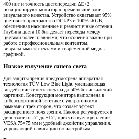
400 нит и точность цветопередачи ΔE<2
позиционируют монитор в премиальной зоне
визуального качества. Устройство охватывает 95%
цветового пространства DCI-P3 и 100% sRGB,
обеспечивая насыщенные и реалистичные оттенки.
Глубина цвета 10 бит делает переходы между
цветами более плавными, что особенно важно при
работе с профессиональным контентом,
визуальными эффектами и современной медиа-
графикой.
Низкое излучение синего света
Для защиты зрения предусмотрена аппаратная
технология TÜV Low Blue Light, уменьшающая
воздействие синего спектра до 50% без искажений
картинки. Конструкция монитора выполнена в
киберспортивной эстетике с ультратонкими
рамками с трёх сторон, что создаёт эффект
расширенного поля зрения. Наклон регулируется в
диапазоне от -5° до +15°, присутствует крепление
VESA 75×75 мм и удобный джойстик управления,
упрощающий навигацию по настройкам.