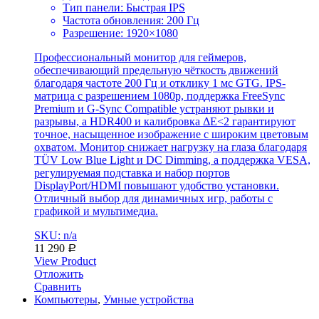
Тип панели: Быстрая IPS
Частота обновления: 200 Гц
Разрешение: 1920×1080
Профессиональный монитор для геймеров,
обеспечивающий предельную чёткость движений
благодаря частоте 200 Гц и отклику 1 мс GTG. IPS-
матрица с разрешением 1080p, поддержка FreeSync
Premium и G-Sync Compatible устраняют рывки и
разрывы, а HDR400 и калибровка ΔE<2 гарантируют
точное, насыщенное изображение с широким цветовым
охватом. Монитор снижает нагрузку на глаза благодаря
TÜV Low Blue Light и DC Dimming, а поддержка VESA,
регулируемая подставка и набор портов
DisplayPort/HDMI повышают удобство установки.
Отличный выбор для динамичных игр, работы с
графикой и мультимедиа.
SKU: n/a
11 290
Р
View Product
Отложить
Сравнить
Компьютеры
,
Умные устройства