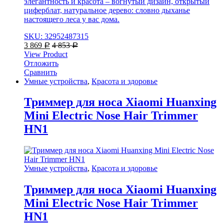
элегантность и красота – вогнутый дизайн, открытый
циферблат, натуральное дерево: словно дыханье
настоящего леса у вас дома.
SKU: 32952487315
3 869
4 853
Р
Р
View Product
Отложить
Сравнить
Умные устройства
,
Красота и здоровье
Триммер для носа Xiaomi Huanxing
Mini Electric Nose Hair Trimmer
HN1
Умные устройства
,
Красота и здоровье
Триммер для носа Xiaomi Huanxing
Mini Electric Nose Hair Trimmer
HN1