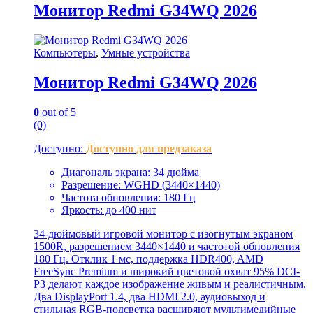
Монитор Redmi G34WQ 2026
Компьютеры
,
Умные устройства
Монитор Redmi G34WQ 2026
0
out of 5
(0)
Доступно:
Доступно для предзаказа
Диагональ экрана: 34 дюйма
Разрешение: WGHD (3440×1440)
Частота обновления: 180 Гц
Яркость: до 400 нит
34-дюймовый игровой монитор с изогнутым экраном
1500R, разрешением 3440×1440 и частотой обновления
180 Гц. Отклик 1 мс, поддержка HDR400, AMD
FreeSync Premium и широкий цветовой охват 95% DCI-
P3 делают каждое изображение живым и реалистичным.
Два DisplayPort 1.4, два HDMI 2.0, аудиовыход и
стильная RGB-подсветка расширяют мультимедийные