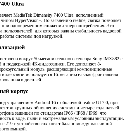
7400 Ultra
вечает MediaTek Dimensity 7400 Ultra, дополненный
ипом HyperVision+. По заявлению realme, связка позволяет
G при одновременном снижении энергопотребления. Это
а пользователей, для которых важны стабильность кадровой
работы системы под нагрузкой.
илизацией
остроена вокруг 50-мегапиксельного сенсора Sony IMX882 с
й и поддержкой 4K-видеозаписи. Его дополняет 8-
ирокоугольный модуль, расширяющий композиционные
 видеосвязи используется 16-мегапиксельная фронтальная
ированная в дисплей.
ный корпус
под управлением Android 16 с оболочкой realme UI 7.0, при
ает три крупных обновления системы и четыре года патчей
тфона защищён по стандартам IP66 / IP68 / IP69, что
вость к воде, пыли и экстремальным условиям эксплуатации.
се 219 г устройство сохраняет баланс между массивной
 эргономикой.