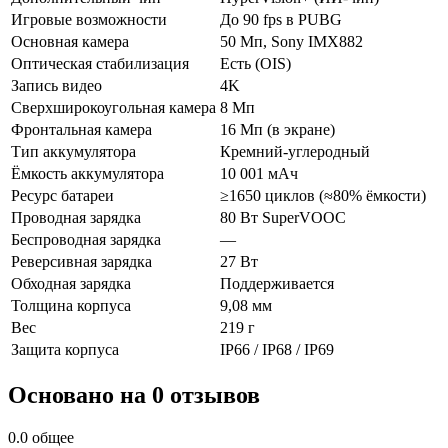
Игровые возможности
До 90 fps в PUBG
Основная камера
50 Мп, Sony IMX882
Оптическая стабилизация
Есть (OIS)
Запись видео
4K
Сверхширокоугольная камера
8 Мп
Фронтальная камера
16 Мп (в экране)
Тип аккумулятора
Кремний-углеродный
Ёмкость аккумулятора
10 001 мАч
Ресурс батареи
≥1650 циклов (≈80% ёмкости)
Проводная зарядка
80 Вт SuperVOOC
Беспроводная зарядка
—
Реверсивная зарядка
27 Вт
Обходная зарядка
Поддерживается
Толщина корпуса
9,08 мм
Вес
219 г
Защита корпуса
IP66 / IP68 / IP69
Основано на 0 отзывов
0.0
общее