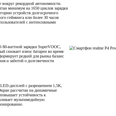
е вокруг рекордной автономности.
итан минимум на 1650 циклов зарядки
тегорию устройств долгосрочного
ого гейминга или более 30 часов
 пользователей с интенсивными
й 80-ваттной зарядки SuperVOOC,
рый снижает износ батареи во время
формирует редкий для рынка баланс
ия и заботой о долговечности
LED-дисплей с разрешением 1,5K,
 Экран рассчитан на динамичные
i повышает устойчивость к
силивает мультимедийную
ионирование.