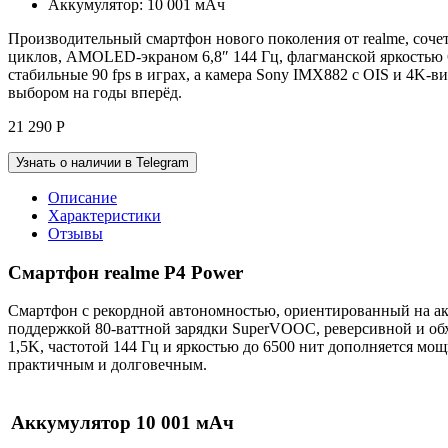
Аккумулятор: 10 001 мАч
Производительный смартфон нового поколения от realme, соче
циклов, AMOLED-экраном 6,8″ 144 Гц, флагманской яркостью 65
стабильные 90 fps в играх, а камера Sony IMX882 с OIS и 4K
выбором на годы вперёд.
21 290
Р
Узнать о наличии в Telegram
Описание
Характеристики
Отзывы
Смартфон realme P4 Power
Смартфон с рекордной автономностью, ориентированный на ак
поддержкой 80-ваттной зарядки SuperVOOC, реверсивной и обх
1,5K, частотой 144 Гц и яркостью до 6500 нит дополняется мо
практичным и долговечным.
Аккумулятор 10 001 мАч