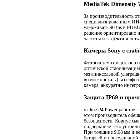
MediaTek Dimensity 
За производительность от
специализированным ИИ-ч
удерживать 90 fps в PUB
решение ориентировано н
частоты и эффективность 
Камеры Sony с стаб
Фотосистема смартфона п
оптической стабилизацие
мегапиксельный ультраш
возможности. Для селфи и
камера, аккуратно интегр
Защита IP69 и проч
realme P4 Power работает 
этом производитель обещ
безопасности. Корпус смар
подчёркивает его устойчи
При толщине 9,08 мм и ве
батареей и повседневной