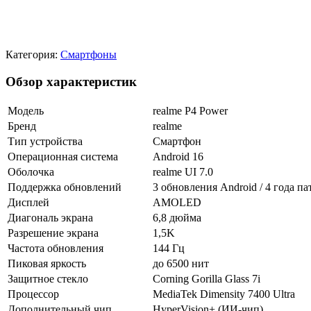
Категория:
Смартфоны
Обзор характеристик
Модель
realme P4 Power
Бренд
realme
Тип устройства
Смартфон
Операционная система
Android 16
Оболочка
realme UI 7.0
Поддержка обновлений
3 обновления Android / 4 года п
Дисплей
AMOLED
Диагональ экрана
6,8 дюйма
Разрешение экрана
1,5K
Частота обновления
144 Гц
Пиковая яркость
до 6500 нит
Защитное стекло
Corning Gorilla Glass 7i
Процессор
MediaTek Dimensity 7400 Ultra
Дополнительный чип
HyperVision+ (ИИ-чип)