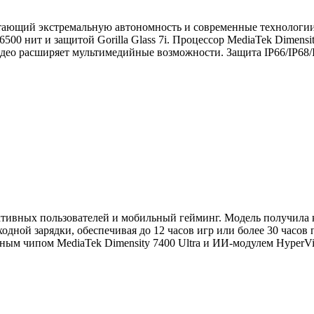
тающий экстремальную автономность и современные технологии.
00 нит и защитой Gorilla Glass 7i. Процессор MediaTek Dimensit
-видео расширяет мультимедийные возможности. Защита IP66/IP6
тивных пользователей и мобильный гейминг. Модель получила 
одной зарядки, обеспечивая до 12 часов игр или более 30 час
щным чипом MediaTek Dimensity 7400 Ultra и ИИ-модулем HyperVis