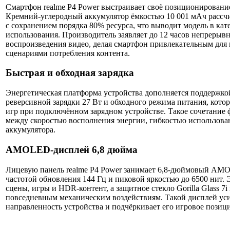
Смартфон
realme
P4 Power выстраивает своё позиционировани
Кремний-углеродный аккумулятор ёмкостью 10 001 мАч рассч
с сохранением порядка 80% ресурса, что выводит модель в ка
использования. Производитель заявляет до 12 часов непрерывн
воспроизведения видео, делая смартфон привлекательным для
сценариями потребления контента.
Быстрая и обходная зарядка
Энергетическая платформа устройства дополняется поддержко
реверсивной зарядки 27 Вт и обходного режима питания, кото
игр при подключённом зарядном устройстве. Такое сочетание 
между скоростью восполнения энергии, гибкостью использован
аккумулятора.
AMOLED-дисплей 6,8 дюйма
Лицевую панель realme P4 Power занимает 6,8-дюймовый AMO
частотой обновления 144 Гц и пиковой яркостью до 6500 нит.
сцены, игры и HDR-контент, а защитное стекло Gorilla Glass 7
повседневным механическим воздействиям. Такой дисплей у
направленность устройства и подчёркивает его игровое позиц