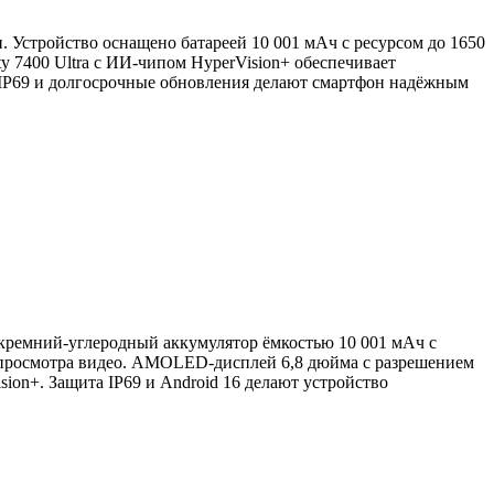
 Устройство оснащено батареей 10 001 мАч с ресурсом до 1650
y 7400 Ultra с ИИ-чипом HyperVision+ обеспечивает
8/IP69 и долгосрочные обновления делают смартфон надёжным
кремний-углеродный аккумулятор ёмкостью 10 001 мАч с
ов просмотра видео. AMOLED-дисплей 6,8 дюйма с разрешением
ion+. Защита IP69 и Android 16 делают устройство