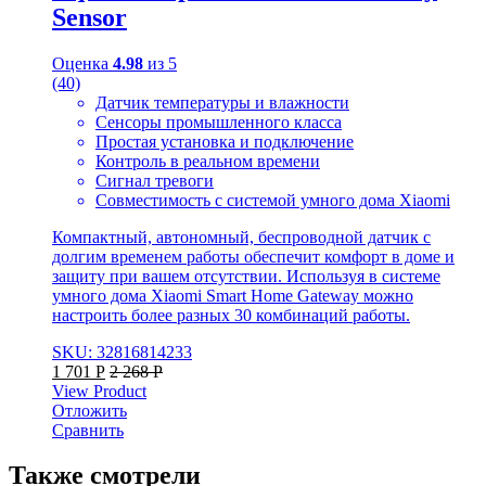
Sensor
Оценка
4.98
из 5
(40)
Датчик температуры и влажности
Сенсоры промышленного класса
Простая установка и подключение
Контроль в реальном времени
Сигнал тревоги
Совместимость с системой умного дома Xiaomi
Компактный, автономный, беспроводной датчик с
долгим временем работы обеспечит комфорт в доме и
защиту при вашем отсутствии. Используя в системе
умного дома Xiaomi Smart Home Gateway можно
настроить более разных 30 комбинаций работы.
SKU: 32816814233
1 701
Р
2 268
Р
View Product
Отложить
Сравнить
Также смотрели