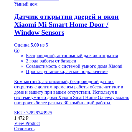
Умный дом
Датчик открытия дверей и окон
Xiaomi Mi Smart Home Door /
Window Sensors
Оценка
5.00
из 5
(6)
Беспроводной, автономный датчик открытия
2 года работы от батареи
Совместимость с системой умного дома Xiaomi
Простая установка, легкое подключение
Компактный, автономный, беспроводной датчик
открытия с долгим временем работы обеспечит уют в
доме и защиту при вашем отсутствии. Используя в
системе умного дома Xiaomi Smart Home Gateway можно
настроить более разных 30 комбинаций работы.
SKU: 32828743925
1 472
Р
View Product
Отложить