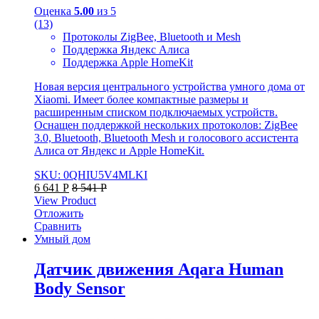
Оценка
5.00
из 5
(13)
Протоколы ZigBee, Bluetooth и Mesh
Поддержка Яндекс Алиса
Поддержка Apple HomeKit
Новая версия центрального устройства умного дома от
Xiaomi. Имеет более компактные размеры и
расширенным списком подключаемых устройств.
Оснащен поддержкой нескольких протоколов: ZigBee
3.0, Bluetooth, Bluetooth Mesh и голосового ассистента
Алиса от Яндекс и Apple HomeKit.
SKU: 0QHIU5V4MLKI
6 641
Р
8 541
Р
View Product
Отложить
Сравнить
Умный дом
Датчик движения Aqara Human
Body Sensor