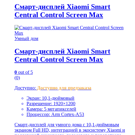
Cмарт-дисплей Xiaomi Smart
Central Control Screen Max
Умный дом
Cмарт-дисплей Xiaomi Smart
Central Control Screen Max
0
out of 5
(0)
Доступно:
Доступно для предзаказа
Экран: 10,1-дюймовый
Разрешение: 1920×1200
Камера: 5 мегапикселей
Процессор: Arm Cortex-A53
Смарт-дисплей для умного дома с 10,1-дюймовым
экраном Full HD, интеграцией в экосистему Xiaomi и