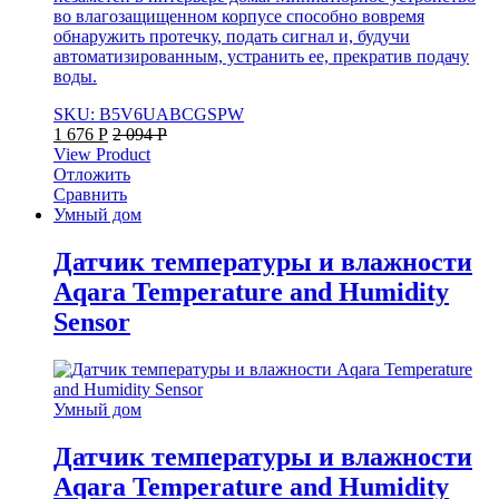
во влагозащищенном корпусе способно вовремя
обнаружить протечку, подать сигнал и, будучи
автоматизированным, устранить ее, прекратив подачу
воды.
SKU: B5V6UABCGSPW
1 676
Р
2 094
Р
View Product
Отложить
Сравнить
Умный дом
Датчик температуры и влажности
Aqara Temperature and Humidity
Sensor
Умный дом
Датчик температуры и влажности
Aqara Temperature and Humidity