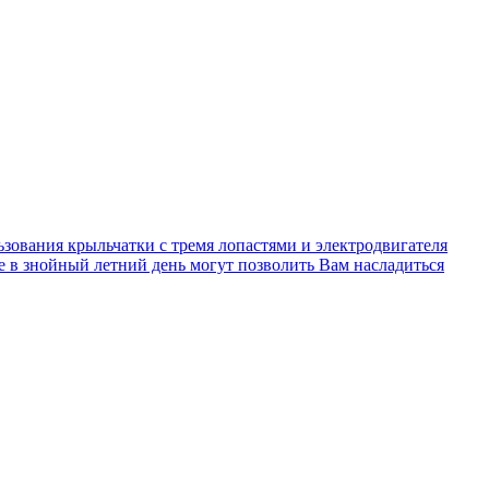
ьзования крыльчатки с тремя лопастями и электродвигателя
 в знойный летний день могут позволить Вам насладиться