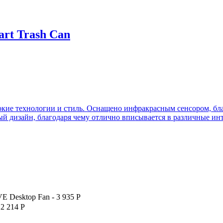
art Trash Can
сокие технологии и стиль. Оснащено инфракрасным сенсором, бла
ый дизайн, благодаря чему отлично вписывается в различные ин
E Desktop Fan
-
3 935
Р
-
2 214
Р