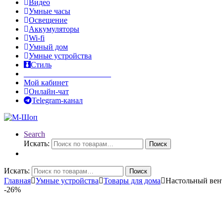
Видео
Умные часы
Освещение
Аккумуляторы
Wi-fi
Умный дом
Умные устройства
Стиль
______________________
Мой кабинет
Онлайн-чат
Telegram-канал
Search
Искать:
Поиск
Искать:
Поиск
Главная
Умные устройства
Товары для дома
Настольный вен
-
26%