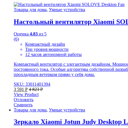
Товары для дома
,
Умные устройства
Настольный вентилятор Xiaomi SO
Оценка
4.83
из 5
(6)
Компактный дизайн
Три уровня мощности
12 часов автономной работы
Компактный вентилятор с элегантным дизайном. Мощность
постоянного тока. Особые алгоритмы собственной разра
прохладным ветерком прямо у себя дома.
SKU: 33011401394
3 591
Р
4 823
Р
View Product
Отложить
Сравнить
Товары для дома
,
Умные устройства
Зеркало Xiaomi Jotun Judy Desktop 