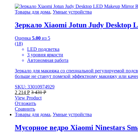
Товары для дома
,
Умные устройства
Зеркало Xiaomi Jotun Judy Desktop 
Оценка
5.00
из 5
(18)
LED подсветка
3 уровня яркости
Автономная работа
Зеркало для макияжа со специальной регулируемой подс
больше не станут помехой эффектному макияжу или качес
SKU: 33010974929
2 214
Р
3 431
Р
View Product
Отложить
Сравнить
Товары для дома
,
Умные устройства
Мусорное ведро Xiaomi Ninestars Sm