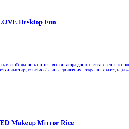
LOVE Desktop Fan
 и стабильность потока вентилятора достигается за счет испол
ботки имитируют атмосферные движения воздушных масс, и даже
LED Makeup Mirror Rice