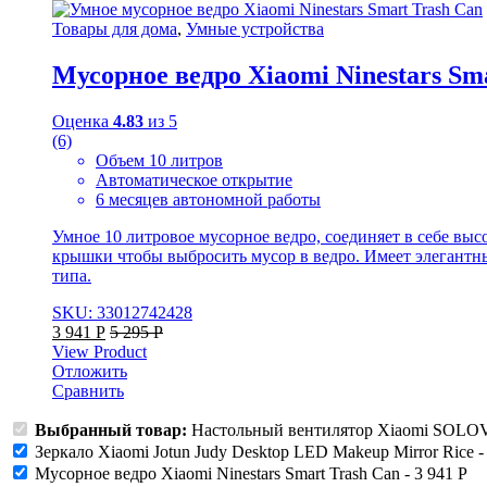
Товары для дома
,
Умные устройства
Мусорное ведро Xiaomi Ninestars Sm
Оценка
4.83
из 5
(6)
Объем 10 литров
Автоматическое открытие
6 месяцев автономной работы
Умное 10 литровое мусорное ведро, соединяет в себе вы
крышки чтобы выбросить мусор в ведро. Имеет элегантн
типа.
SKU: 33012742428
3 941
Р
5 295
Р
View Product
Отложить
Сравнить
Выбранный товар:
Настольный вентилятор Xiaomi SOLOV
Зеркало Xiaomi Jotun Judy Desktop LED Makeup Mirror Rice
Мусорное ведро Xiaomi Ninestars Smart Trash Can
-
3 941
Р