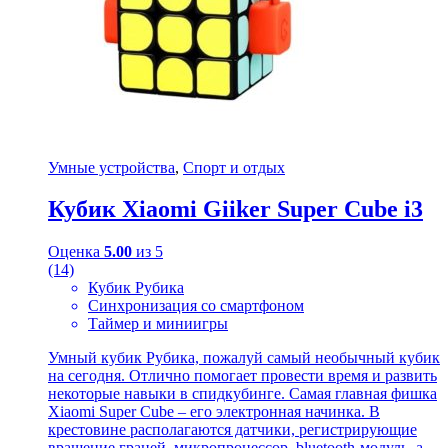
Умные устройства
,
Спорт и отдых
Кубик Xiaomi Giiker Super Cube i3
Оценка
5.00
из 5
(14)
Кубик Рубика
Синхронизация со смартфоном
Таймер и миниигры
Умный кубик Рубика, пожалуй самый необычный кубик
на сегодня. Отлично помогает провести время и развить
некоторые навыки в спидкубинге. Самая главная фишка
Xiaomi Super Cube – его электронная начинка. В
крестовине располагаются датчики, регистрирующие
вращение граней, микропроцессор, bluetooth-модуль, а