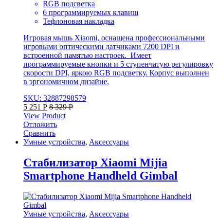
RGB подсветка
6 программируемых клавиш
Тефлоновая накладка
Игровая мышь Xiaomi, оснащена профессиональными
игровыми оптическими датчиками 7200 DPI и
встроенной памятью настроек. Имеет
программируемые кнопки и 5 ступенчатую регулировку
скорости DPI, яркою RGB подсветку. Корпус выполнен
в эргономичном дизайне.
SKU: 32887298579
5 251
Р
8 329
Р
View Product
Отложить
Сравнить
Умные устройства
,
Аксессуары
Стабилизатор Xiaomi Mijia
Smartphone Handheld Gimbal
Умные устройства
,
Аксессуары