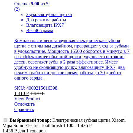
Оценка
5.00
из 5
(2)
Звуковая зубная щетка
Два режима работы
Влагозащита IPX7
Вес 46 грамм
Компактная и легкая звуковая электрическая зубная
щетка с стильным дизайном, превращает уход за зубами
в удовольствие. Мощность 16500 оборотов в минуту, в 7
раз эффективнее обычной щетки, улучшает состояние
десен, осветляет зубы в 2 раза эффективнее. Имеет
удобную не скользящую ручку, влагозащиту IPX7, два
режима работы и долгое время работы до 30 дней от
одного заряда.
SKU: 4000215616398
1 310
Р
1 470
Р
View Product
Отложить
Сравнить
Выбранный товар:
Электрическая зубная щетка Xiaomi
Mijia Sonic Electric Toothbrush T100
-
1 436
Р
1 436
Р
для
1
товаров