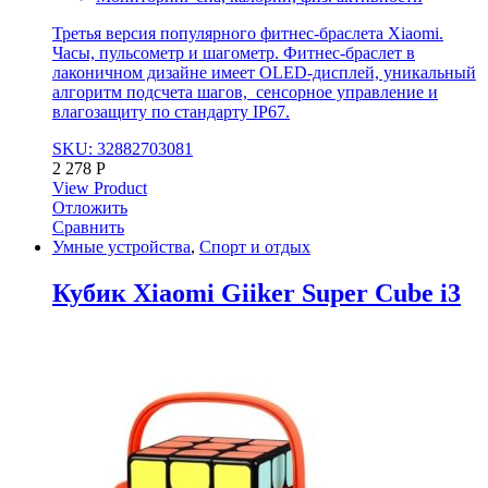
Третья версия популярного фитнес-браслета Xiaomi.
Часы, пульсометр и шагометр. Фитнес-браслет в
лаконичном дизайне имеет OLED-дисплей, уникальный
алгоритм подсчета шагов, сенсорное управление и
влагозащиту по стандарту IP67.
SKU: 32882703081
2 278
Р
View Product
Отложить
Сравнить
Умные устройства
,
Спорт и отдых
Кубик Xiaomi Giiker Super Cube i3