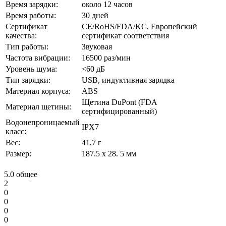
Время зарядки:
около 12 часов
Время работы:
30 дней
Сертификат
CE/RoHS/FDA/KC, Европейский
качества:
сертификат соответствия
Тип работы:
Звуковая
Частота вибрации:
16500 раз/мин
Уровень шума:
<60 дБ
Тип зарядки:
USB, индуктивная зарядка
Материал корпуса:
ABS
Щетина DuPont (FDA
Материал щетины:
сертифицированный)
Водонепроницаемый
IPX7
класс:
Вес:
41,7 г
Размер:
187.5 x 28. 5 мм
5.0
общее
2
0
0
0
0