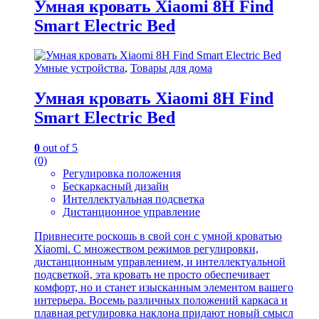
Умная кровать Xiaomi 8H Find
Smart Electric Bed
Умные устройства
,
Товары для дома
Умная кровать Xiaomi 8H Find
Smart Electric Bed
0
out of 5
(0)
Регулировка положения
Бескаркасный дизайн
Интеллектуальная подсветка
Дистанционное управление
Привнесите роскошь в свой сон с умной кроватью
Xiaomi. С множеством режимов регулировки,
дистанционным управлением, и интеллектуальной
подсветкой, эта кровать не просто обеспечивает
комфорт, но и станет изысканным элементом вашего
интерьера. Восемь различных положений каркаса и
плавная регулировка наклона придают новый смысл