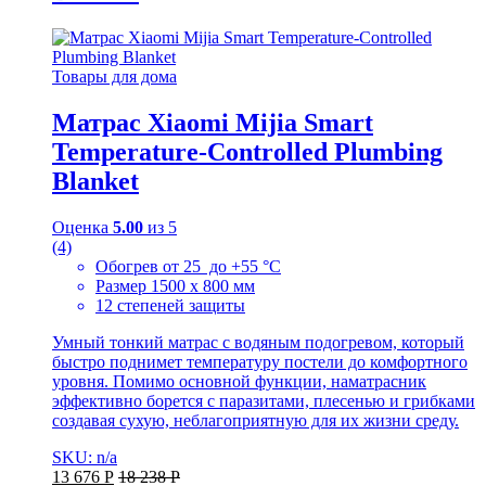
Товары для дома
Матрас Xiaomi Mijia Smart
Temperature-Controlled Plumbing
Blanket
Оценка
5.00
из 5
(4)
Обогрев от 25 до +55 °C
Размер 1500 x 800 мм
12 степеней защиты
Умный тонкий матрас с водяным подогревом, который
быстро поднимет температуру постели до комфортного
уровня. Помимо основной функции, наматрасник
эффективно борется с паразитами, плесенью и грибками
создавая сухую, неблагоприятную для их жизни среду.
SKU: n/a
13 676
Р
18 238
Р