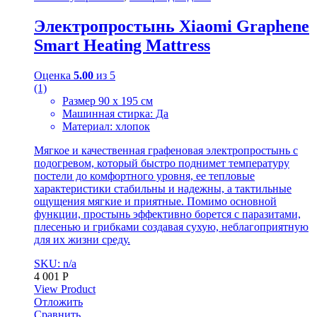
Электропростынь Xiaomi Graphene
Smart Heating Mattress
Оценка
5.00
из 5
(1)
Размер 90 x 195 см
Машинная стирка: Да
Материал: хлопок
Мягкое и качественная графеновая электропростынь с
подогревом, который быстро поднимет температуру
постели до комфортного уровня, ее тепловые
характеристики стабильны и надежны, а тактильные
ощущения мягкие и приятные. Помимо основной
функции, простынь эффективно борется с паразитами,
плесенью и грибками создавая сухую, неблагоприятную
для их жизни среду.
SKU: n/a
4 001
Р
View Product
Отложить
Сравнить