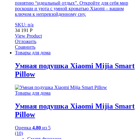
понятию “идеальный отдых”. Откройте для себя мир
роскоши и уюта с умной кроватью Xiaomi – вашим
ключом к непревзойденному сну.
SKU: n/a
34 191
Р
View Product
Отложить
Сравнить
Товары для дома
Умная подушка Xiaomi Mijia Smart
Pillow
Товары для дома
Умная подушка Xiaomi Mijia Smart
Pillow
Оценка
4.80
из 5
(10)
Смарт-функции