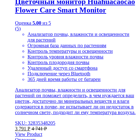
Цветочный монитор Huahuacaocao
Flower Care Smart Monitor
Оценка
5.00
из 5
(5)
Анализатор почвы, влажности и освещенности
для растений
Огромная база данных по растениям
Контроль температуры и освещенности
Контроль уровня влажности почвы
Контроль плодородия почвы
Удаленный доступ со смартфона
Подключение через Bluetooth
365 дней время работы от батареи
Анализатор почвы, влажности и освещенности для
растений он поможет определить, в чем нуждается ваш
цветок, достаточно ли минеральных веществ и влаги
содержится в почве, не испытывает ли он недостаток в
солнечном свете, подходит ли ему температура воздуха.
SKU: 32835348205
3 791
Р
4 741
Р
View Product
Отложить