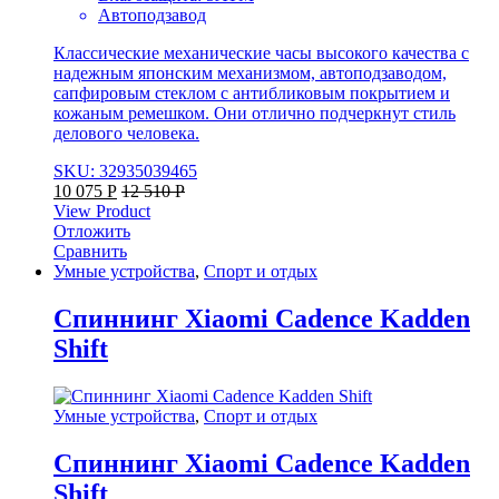
Автоподзавод
Классические механические часы высокого качества с
надежным японским механизмом, автоподзаводом,
сапфировым стеклом с антибликовым покрытием и
кожаным ремешком. Они отлично подчеркнут стиль
делового человека.
SKU: 32935039465
10 075
Р
12 510
Р
View Product
Отложить
Сравнить
Умные устройства
,
Спорт и отдых
Спиннинг Xiaomi Cadence Kadden
Shift
Умные устройства
,
Спорт и отдых
Спиннинг Xiaomi Cadence Kadden
Shift