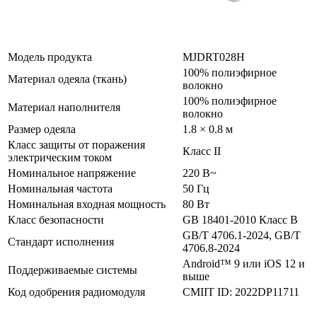
Модель продукта
MJDRT028H
100% полиэфирное
Материал одеяла (ткань)
волокно
100% полиэфирное
Материал наполнителя
волокно
Размер одеяла
1.8 × 0.8 м
Класс защиты от поражения
Класс II
электрическим током
Номинальное напряжение
220 В~
Номинальная частота
50 Гц
Номинальная входная мощность
80 Вт
Класс безопасности
GB 18401-2010 Класс B
GB/T 4706.1-2024, GB/T
Стандарт исполнения
4706.8-2024
Android™ 9 или iOS 12 и
Поддерживаемые системы
выше
Код одобрения радиомодуля
CMIIT ID: 2022DP11711