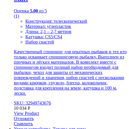
Оценка
5.00
из 5
(1)
Конструкция: телескопический
Материал: углепластик
Длина: 2,1 – 2,7 метров
Катушка: CS5/CS4
Набор снастей
Качественный спиннинг для опытных рыбаков и тех кто
только осваивает спиннинговую рыбалку. Выполнен из
прочных и лёгких материалов. В комплект вместе с
спиннингом входит полный набор необходимый для
рыбалки, чехол для защиты от механических
повреждений и хранения, набор снастей с несколькими
видами крючков, грузило, блесна, колокольчик,
подставка для крепления на земле, катушка и 100 м.
лески.
SKU: 32949743676
10 034
Р
View Product
Отложить
Сравнить
Умные устройства
,
Товары для дома