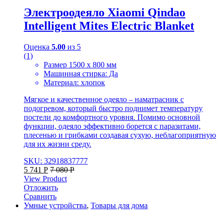
Электроодеяло Xiaomi Qindao
Intelligent Mites Electric Blanket
Оценка
5.00
из 5
(1)
Размер 1500 x 800 мм
Машинная стирка: Да
Материал: хлопок
Мягкое и качественное одеяло – наматрасник с
подогревом, который быстро поднимет температуру
постели до комфортного уровня. Помимо основной
функции, одеяло эффективно борется с паразитами,
плесенью и грибками создавая сухую, неблагоприятную
для их жизни среду.
SKU: 32918837777
5 741
Р
7 080
Р
View Product
Отложить
Сравнить
Умные устройства
,
Товары для дома