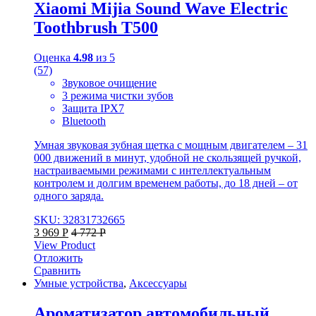
Xiaomi Mijia Sound Wave Electric
Toothbrush T500
Оценка
4.98
из 5
(57)
Звуковое очищение
3 режима чистки зубов
Защита IPX7
Bluetooth
Умная звуковая зубная щетка с мощным двигателем – 31
000 движений в минут, удобной не скользящей ручкой,
настраиваемыми режимами с интеллектуальным
контролем и долгим временем работы, до 18 дней – от
одного заряда.
SKU: 32831732665
3 969
Р
4 772
Р
View Product
Отложить
Сравнить
Умные устройства
,
Аксессуары
Ароматизатор автомобильный