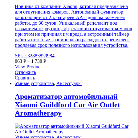
Новинка от компании Xiaomi, которая предназначена
для отпугивания комаров. Автономный фумигатор
работающий от 2-х батареек АА с долгим временем
работы, до 30 суток. Уникальный репеллент под
названием тефлутрин, эффективно отпугивает комаров
при этом не причиняя им вреда, а встроенный таймер
работы позволяет рационально расходовать репеллент
продлевая срок полезного использования устройства.
SKU: 32883859984
863
Р
–
1 738
Р
View Product
Отложить
Сравнить
Умные устройства
,
Аксессуары
Ароматизатор автомобильный
Xiaomi Guildford Car Air Outlet
Aromatherapy
Умные устройства
,
Аксессуары