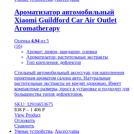
Ароматизатор автомобильный
Xiaomi Guildford Car Air Outlet
Aromatherapy
Оценка
4.94
из 5
(16)
Аромат: лимон, мандарин, оливки
Ароматизатор: растительные экстракты
Тип крепления: дефлектор
Стильный автомобильный аксессуар для наполнения
приятным ароматом салона авто. Натуральные
растительные экстракты не вредят здоровью. Имеет
компактные размеры, прост в установке и подходит для
большинства типов дефлекторов.
SKU: 32916653675
838
Р
–
1 406
Р
View Product
Отложить
Сравнить
Умные устройства
,
Аксессуары