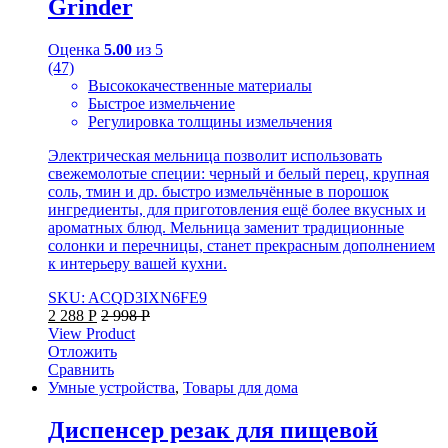
Grinder
Оценка
5.00
из 5
(47)
Высококачественные материалы
Быстрое измельчение
Регулировка толщины измельчения
Электрическая мельница позволит использовать
свежемолотые специи: черный и белый перец, крупная
соль, тмин и др. быстро измельчённые в порошок
ингредиенты, для приготовления ещё более вкусных и
ароматных блюд. Мельница заменит традиционные
солонки и перечницы, станет прекрасным дополнением
к интерьеру вашей кухни.
SKU: ACQD3IXN6FE9
2 288
Р
2 998
Р
View Product
Отложить
Сравнить
Умные устройства
,
Товары для дома
Диспенсер резак для пищевой