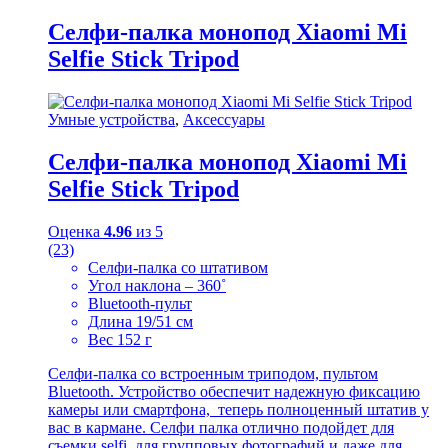
Селфи-палка монопод Xiaomi Mi
Selfie Stick Tripod
Умные устройства
,
Аксессуары
Селфи-палка монопод Xiaomi Mi
Selfie Stick Tripod
Оценка
4.96
из 5
(23)
Селфи-палка со штативом
Угол наклона – 360˚
Bluetooth-пульт
Длина 19/51 см
Вес 152 г
Селфи-палка со встроенным триподом, пультом
Bluetooth. Устройство обеспечит надежную фиксацию
камеры или смартфона, теперь полноценный штатив у
вас в кармане. Селфи палка отлично подойдет для
съемки selfi, для групповых фотографий и даже для