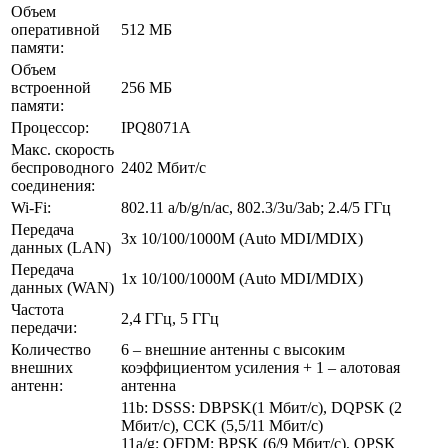
Объем
оперативной
512 МБ
памяти:
Объем
встроенной
256 МБ
памяти:
Процессор:
IPQ8071A
Макс. скорость
беспроводного
2402 Мбит/с
соединения:
Wi-Fi:
802.11 a/b/g/n/ac, 802.3/3u/3ab; 2.4/5 ГГц
Передача
3x 10/100/1000M (Auto MDI/MDIX)
данных (LAN)
Передача
1x 10/100/1000M (Auto MDI/MDIX)
данных (WAN)
Частота
2,4 ГГц, 5 ГГц
передачи:
Количество
6 – внешние антенны с высоким
внешних
коэффициентом усиления + 1 – алотовая
антенн:
антенна
11b: DSSS: DBPSK(1 Мбит/с), DQPSK (2
Мбит/с), CCK (5,5/11 Мбит/с)
11a/g: OFDM: BPSK (6/9 Мбит/с), QPSK