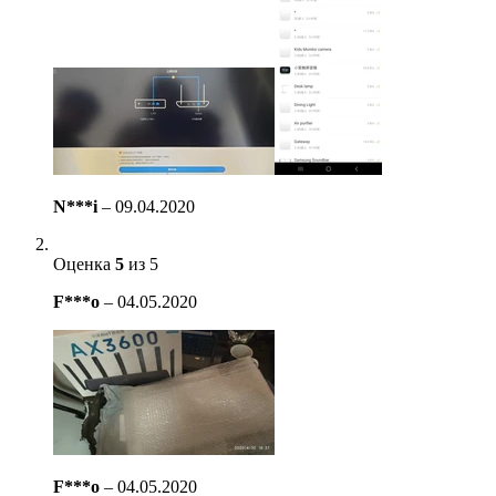
N***i
–
09.04.2020
Оценка
5
из 5
F***o
–
04.05.2020
F***o
–
04.05.2020