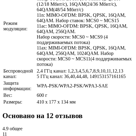
(12/18 Мбит/с), 16QAM(24/36 Мбит/с),
64QAM(48/54 Мбит/с)
11n: MIMO-OFDM: BPSK, QPSK, 16QAM,
64QAM. Набор ставок: MCS0 ~ MCS15
Режим
11ac: MIMO-OFDM: BPSK, QPSK, 16QAM,
модуляции:
64QAM, 256QAM.
Набор скорости: MCS0 ~ MCS9 (4
поддерживаемых потока)
11ax: MIMI-OFDM: BPSK, QPSK, 16QAM,
64QAM, 256QAM, 1024QAM. Набор
скорости: MCS0 ~ MCS11(4 поддерживаемых
потока)
Беспроводной
2,4 ГГц канал: 1,2,3,4,5,6,7,8,9,10,11,12,13
канал:
5 ГГц канал: 36,40,44,48, 149153157161165
Защита
WPA-PSK/WPA2-PSK/WPA3-SAE
информации:
Вес:
600 г
Размеры:
410 x 177 x 134 мм
Основано на 12 отзывов
4.9
общее
11