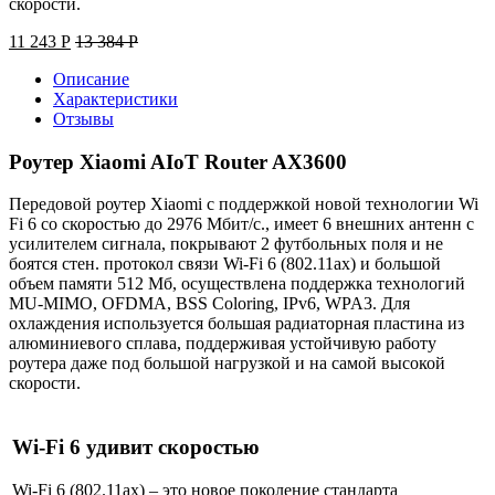
скорости.
11 243
Р
13 384
Р
Описание
Характеристики
Отзывы
Роутер Xiaomi AIoT Router AX3600
Передовой роутер Xiaomi с поддержкой новой технологии Wi
Fi 6 со скоростью до 2976 Мбит/с., имеет 6 внешних антенн с
усилителем сигнала, покрывают 2 футбольных поля и не
боятся стен. протокол связи Wi-Fi 6 (802.11ax) и большой
объем памяти 512 Мб, осуществлена поддержка технологий
MU-MIMO, OFDMA, BSS Coloring, IPv6, WPA3. Для
охлаждения используется большая радиаторная пластина из
алюминиевого сплава, поддерживая устойчивую работу
роутера даже под большой нагрузкой и на самой высокой
скорости.
Wi-Fi 6 удивит скоростью
Wi-Fi 6 (802.11ax) – это новое поколение стандарта