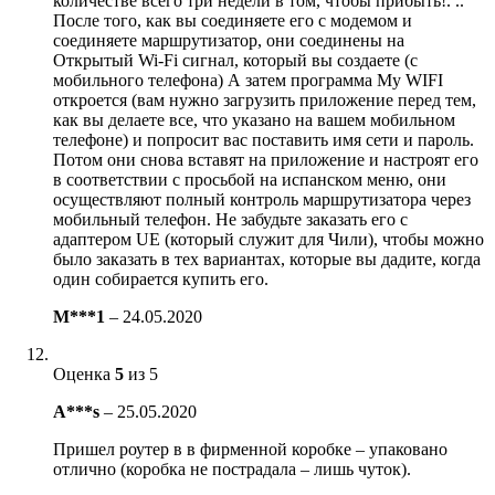
количестве всего три недели в том, чтобы прибыть!. ..
После того, как вы соединяете его с модемом и
соединяете маршрутизатор, они соединены на
Открытый Wi-Fi сигнал, который вы создаете (с
мобильного телефона) А затем программа My WIFI
откроется (вам нужно загрузить приложение перед тем,
как вы делаете все, что указано на вашем мобильном
телефоне) и попросит вас поставить имя сети и пароль.
Потом они снова вставят на приложение и настроят его
в соответствии с просьбой на испанском меню, они
осуществляют полный контроль маршрутизатора через
мобильный телефон. Не забудьте заказать его с
адаптером UE (который служит для Чили), чтобы можно
было заказать в тех вариантах, которые вы дадите, когда
один собирается купить его.
M***1
–
24.05.2020
Оценка
5
из 5
A***s
–
25.05.2020
Пришел роутер в в фирменной коробке – упаковано
отлично (коробка не пострадала – лишь чуток).