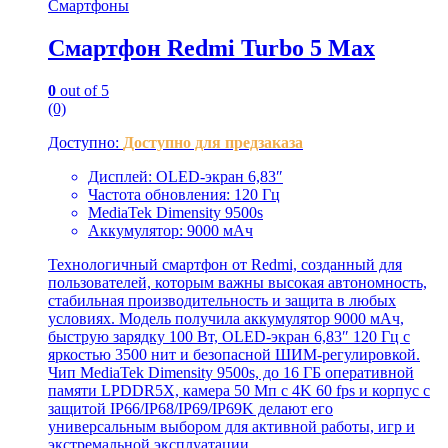
Смартфоны
Смартфон Redmi Turbo 5 Max
0
out of 5
(0)
Доступно:
Доступно для предзаказа
Дисплей: OLED-экран 6,83″
Частота обновления: 120 Гц
MediaTek Dimensity 9500s
Аккумулятор: 9000 мАч
Технологичный смартфон от Redmi, созданный для
пользователей, которым важны высокая автономность,
стабильная производительность и защита в любых
условиях. Модель получила аккумулятор 9000 мАч,
быструю зарядку 100 Вт, OLED-экран 6,83″ 120 Гц с
яркостью 3500 нит и безопасной ШИМ-регулировкой.
Чип MediaTek Dimensity 9500s, до 16 ГБ оперативной
памяти LPDDR5X, камера 50 Мп с 4K 60 fps и корпус с
защитой IP66/IP68/IP69/IP69K делают его
универсальным выбором для активной работы, игр и
экстремальной эксплуатации.