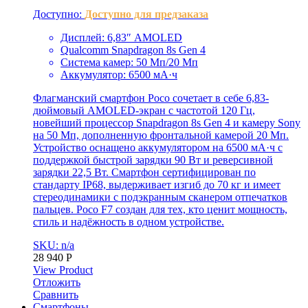
Доступно:
Доступно для предзаказа
Дисплей: 6,83″ AMOLED
Qualcomm Snapdragon 8s Gen 4
Система камер: 50 Мп/20 Мп
Аккумулятор: 6500 мА·ч
Флагманский смартфон Poco сочетает в себе 6,83-
дюймовый AMOLED-экран с частотой 120 Гц,
новейший процессор Snapdragon 8s Gen 4 и камеру Sony
на 50 Мп, дополненную фронтальной камерой 20 Мп.
Устройство оснащено аккумулятором на 6500 мА·ч с
поддержкой быстрой зарядки 90 Вт и реверсивной
зарядки 22,5 Вт. Смартфон сертифицирован по
стандарту IP68, выдерживает изгиб до 70 кг и имеет
стереодинамики с подэкранным сканером отпечатков
пальцев. Poco F7 создан для тех, кто ценит мощность,
стиль и надёжность в одном устройстве.
SKU: n/a
28 940
Р
View Product
Отложить
Сравнить
Смартфоны