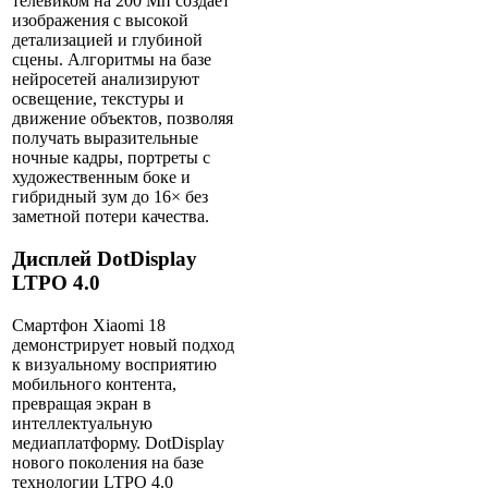
телевиком на 200 Мп создаёт
изображения с высокой
детализацией и глубиной
сцены. Алгоритмы на базе
нейросетей анализируют
освещение, текстуры и
движение объектов, позволяя
получать выразительные
ночные кадры, портреты с
художественным боке и
гибридный зум до 16× без
заметной потери качества.
Дисплей DotDisplay
LTPO 4.0
Смартфон
Xiaomi
18
демонстрирует новый подход
к визуальному восприятию
мобильного контента,
превращая экран в
интеллектуальную
медиаплатформу. DotDisplay
нового поколения на базе
технологии LTPO 4.0