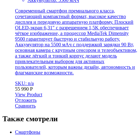
Аккумулятор: 5500 мАч
Современный смартфон премиального класса,
сочетающий компактный формат, высокое качество
дисплея и передовую аппаратную платформу. Плоский
OLED-экран 6,31″ с разрешением 1,5K обеспечивает
чёткое изображение, а процессор MediaTek Dimensity
9500 гарантирует быструю и стабильную работу.
Аккумулятор на 5500 мАч с поддержкой зарядки 90 Вт,
основная камера с крупным сенсором и телеобъективом,
а также лёгкий и тонкий корпус делают модель
привлекательным выбором для активных
пользователей, которым важны дизайн, автономность и
флагманские возможности.
SKU: n/a
55 990
Р
View Product
Отложить
Сравнить
Также смотрели
Смартфоны