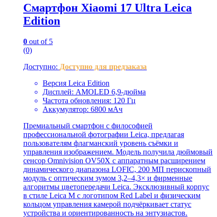
Смартфон Xiaomi 17 Ultra Leica
Edition
0
out of 5
(0)
Доступно:
Доступно для предзаказа
Версия Leica Edition
Дисплей: AMOLED 6,9-дюйма
Частота обновления: 120 Гц
Аккумулятор: 6800 мАч
Премиальный смартфон с философией
профессиональной фотографии Leica, предлагая
пользователям флагманский уровень съёмки и
управления изображением. Модель получила дюймовый
сенсор Omnivision OV50X с аппаратным расширением
динамического диапазона LOFIC, 200 МП перископный
модуль с оптическим зумом 3,2–4,3× и фирменные
алгоритмы цветопередачи Leica. Эксклюзивный корпус
в стиле Leica M с логотипом Red Label и физическим
кольцом управления камерой подчёркивает статус
устройства и ориентированность на энтузиастов.