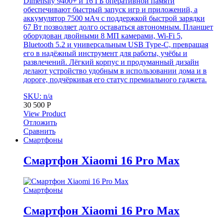
Dimensity 9400+ и 16 ГБ оперативной памяти
обеспечивают быстрый запуск игр и приложений, а
аккумулятор 7500 мАч с поддержкой быстрой зарядки
67 Вт позволяет долго оставаться автономным. Планшет
оборудован двойными 8 МП камерами, Wi-Fi 5,
Bluetooth 5.2 и универсальным USB Type-C, превращая
его в надёжный инструмент для работы, учёбы и
развлечений. Лёгкий корпус и продуманный дизайн
делают устройство удобным в использовании дома и в
дороге, подчёркивая его статус премиального гаджета.
SKU: n/a
30 500
Р
View Product
Отложить
Сравнить
Смартфоны
Смартфон Xiaomi 16 Pro Max
Смартфоны
Смартфон Xiaomi 16 Pro Max