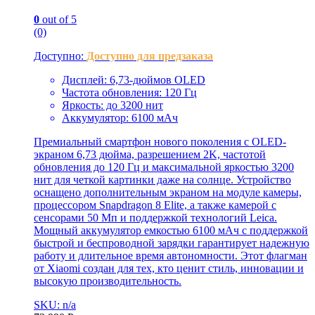
0
out of 5
(0)
Доступно:
Доступно для предзаказа
Дисплей: 6,73-дюймов OLED
Частота обновления: 120 Гц
Яркость: до 3200 нит
Аккумулятор: 6100 мАч
Премиальный смартфон нового поколения с OLED-
экраном 6,73 дюйма, разрешением 2K, частотой
обновления до 120 Гц и максимальной яркостью 3200
нит для четкой картинки даже на солнце. Устройство
оснащено дополнительным экраном на модуле камеры,
процессором Snapdragon 8 Elite, а также камерой с
сенсорами 50 Мп и поддержкой технологий Leica.
Мощный аккумулятор емкостью 6100 мАч с поддержкой
быстрой и беспроводной зарядки гарантирует надежную
работу и длительное время автономности. Этот флагман
от Xiaomi создан для тех, кто ценит стиль, инновации и
высокую производительность.
SKU: n/a