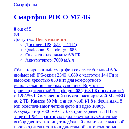
Смартфоны
Смартфон POCO M7 4G
0
out of 5
(0)
Доступно:
Нет в наличии
Дисплей: IPS, 6,9″, 144 Гц
Qualcomm Snapdragon 685
Оперативная память: 6/8 ГБ
Аккумулятор: 7000 мА·ч
Сбалансированный смартфон сочетает большой 6,9-
дюймовый IPS-экран 2340×1080 с частотой 144 Гц и
высокой яркостью 850 нит для комфортного
использования в любых условиях. Внутри —
производительный Snapdragon 685, 6/8 ГБ оперативной
и 128/256 ГБ встроенной памяти, расширяемой MicroSD
до 2 ТБ. Камера 50 Мп с апертурой f/1.8 и фронталка 8
Мп обеспечивают чёткие фото и видео 1080p.
Аккумулятор 7000 мА·ч с быстрой зарядкой 33 Вт и
защита IP64 гарантируют долговечность. Отличный
выбор для тех, кто ищет надёжный смартфон с высокой
производительностью и длительной автономностью.