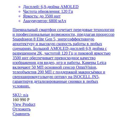
Дисплей: 6,9-дюйма AMOLED
Частота обновления: 120 Гц
Яркость: до 3500 нит
Аккумулятор: 6800 мАч
Премиальный смартфон сочетает передовые технологии
и профессиональные возможности, предлагая процессор
Snapdragon 8 Elite Gen 5, энергоэффективную
архитектуру и высокую скорость работы в любых
сценариях. Большой AMOLED-дисплей 6,9 дюйма с
разрешением 2K, частотой 120 Гц и пиковой яркостью
3500 нит обеспечивает превосходное качество
изображения для видео, игр и работы. Камеры Leica
включают 50 МП основной сенсор OmniVision,
телеобъектив 200 МП с поддержкой макросъёмки и
сверхширокоугольную оптику на ISOCELL JN5,
гарантируя детализированные снимки в любых
условиях.
SKU: n/a
160 990
Р
View Product
Отложить
Сравнить