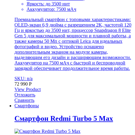
Яркость: до 3500 нит
Аккумулятор: 7500 мАч
Премиальный смартфон с топовыми характеристиками:
OLED-экран 6,9 дюйма с разрешением 2K, частотой 120
Гц и яркостью до 3500 нит, процессор Snapdragon 8 Elite
Gen 5 для максимальной мощности и плавной работы, а
также камеры 50 Мп с оптикой Leica для идеальных
фотографий и видео. Устройство оснащено
дополнительным экраном на модуле камеры,
выделяющим его дизайн и расширяющим возможности.
Аккумулятор на 7500 мАч с быстрой и беспроводной
зарядкой обеспечивает продолжительное время работы.
SKU: n/a
72 990
Р
View Product
Отложить
Сравнить
Смартфоны
Смартфон Redmi Turbo 5 Max