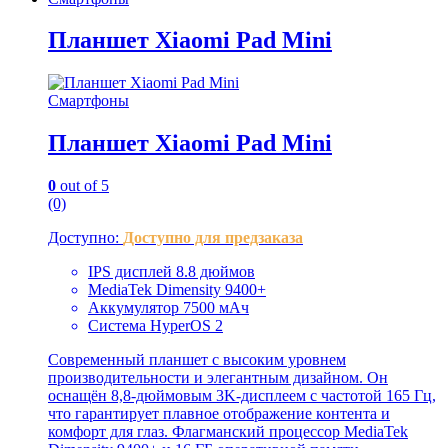
Планшет Xiaomi Pad Mini
Смартфоны
Планшет Xiaomi Pad Mini
0
out of 5
(0)
Доступно:
Доступно для предзаказа
IPS дисплей 8.8 дюймов
MediaTek Dimensity 9400+
Аккумулятор 7500 мАч
Система HyperOS 2
Современный планшет с высоким уровнем
производительности и элегантным дизайном. Он
оснащён 8,8-дюймовым 3K-дисплеем с частотой 165 Гц,
что гарантирует плавное отображение контента и
комфорт для глаз. Флагманский процессор MediaTek