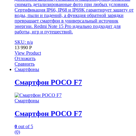
снимать детализированные фото при любых условиях.
Сертификация IP66, IP68 и IP69K гарантирует защиту от
воды, пыли и падений, а функция обратной зарядки
превращает смартфон в универсальный источник
энергии. Redmi Note 15 Pro идеально подходит для
работы, игр и путешествий.
SKU: n/a
13 990
Р
View Product
Отложить
Сравнить
Смартфоны
Смартфон POCO F7
Смартфоны
Смартфон POCO F7
0
out of 5
(0)