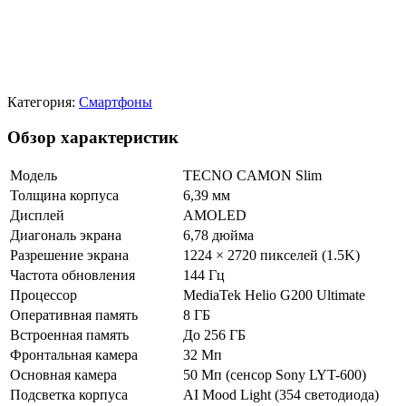
Категория:
Смартфоны
Обзор характеристик
Модель
TECNO CAMON Slim
Толщина корпуса
6,39 мм
Дисплей
AMOLED
Диагональ экрана
6,78 дюйма
Разрешение экрана
1224 × 2720 пикселей (1.5K)
Частота обновления
144 Гц
Процессор
MediaTek Helio G200 Ultimate
Оперативная память
8 ГБ
Встроенная память
До 256 ГБ
Фронтальная камера
32 Мп
Основная камера
50 Мп (сенсор Sony LYT-600)
Подсветка корпуса
AI Mood Light (354 светодиода)