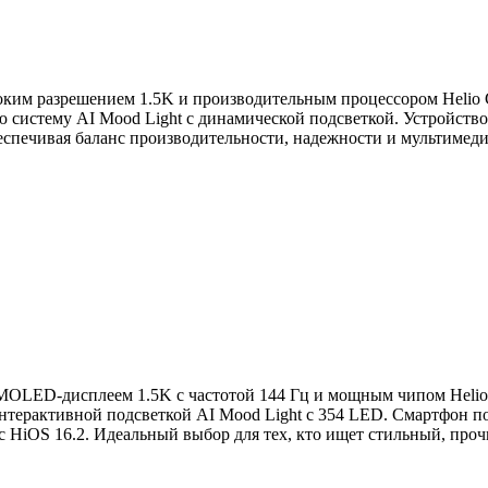
ким разрешением 1.5K и производительным процессором Helio G
 систему AI Mood Light с динамической подсветкой. Устройство
еспечивая баланс производительности, надежности и мультимед
MOLED-дисплеем 1.5K с частотой 144 Гц и мощным чипом Helio 
нтерактивной подсветкой AI Mood Light с 354 LED. Смартфон по
6 с HiOS 16.2. Идеальный выбор для тех, кто ищет стильный, пр