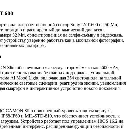
T-600
артфона включает основной сенсор Sony LYT-600 на 50 Мп,
тализацию и расширенный динамический диапазон.
амера 32 Мп, ориентированная на селфи-съёмку и видеосвязь.
т устройству уверенно работать как в мобильной фотографии,
я социальных платформ.
ч
Slim обеспечивается аккумулятором ёмкостью 5600 мАч,
 цикл использования без частых подзарядок. Уникальной
тема AI Mood Light, включающая 354 светодиода на тыльной
мические световые сценарии, реагируя на звонки, уведомления
щая смартфон в интерактивное устройство нового поколения.
NO CAMON Slim повышенный уровень защиты корпуса,
IP68/IP69 и MIL-STD-810, что обеспечивает устойчивость к
агрузкам. Устройство работает под управлением HiOS 16.2 на
 современный интерфейс, расширенные функции безопасности и