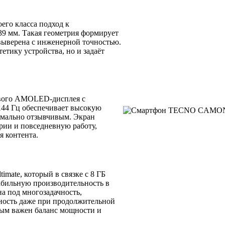
го класса подход к
39 мм. Такая геометрия формирует
выверена с инженерной точностью.
етику устройства, но и задаёт
мового AMOLED-дисплея с
144 Гц обеспечивает высокую
симально отзывчивым. Экран
рии и повседневную работу,
я контента.
ate, который в связке с 8 ГБ
абильную производительность в
а под многозадачность,
ность даже при продолжительной
рым важен баланс мощности и