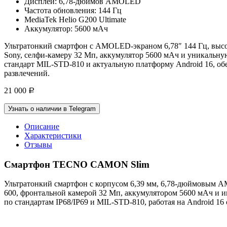
Дисплей: 6,78-дюймов AMOLED
Частота обновления: 144 Гц
MediaTek Helio G200 Ultimate
Аккумулятор: 5600 мАч
Ультратонкий смартфон с AMOLED-экраном 6,78″ 144 Гц, высо
Sony, селфи-камеру 32 Мп, аккумулятор 5600 мАч и уникальную
стандарт MIL-STD-810 и актуальную платформу Android 16, об
развлечений.
21 000
Р
Узнать о наличии в Telegram
Описание
Характеристики
Отзывы
Смартфон TECNO CAMON Slim
Ультратонкий смартфон с корпусом 6,39 мм, 6,78-дюймовым A
600, фронтальной камерой 32 Мп, аккумулятором 5600 мАч и и
по стандартам IP68/IP69 и MIL-STD-810, работая на Android 1