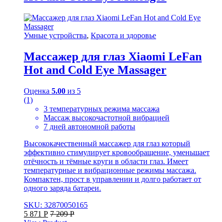
Умные устройства
,
Красота и здоровье
Массажер для глаз Xiaomi LeFan
Hot and Cold Eye Massager
Оценка
5.00
из 5
(1)
3 температурных режима массажа
Массаж высокочастотной вибрацией
7 дней автономной работы
Высококачественный массажер для глаз который
эффективно стимулирует кровообращение, уменьшает
отёчность и тёмные круги в области глаз. Имеет
температурные и вибрационные режимы массажа.
Компактен, прост в управлении и долго работает от
одного заряда батареи.
SKU: 32870050165
5 871
Р
7 209
Р