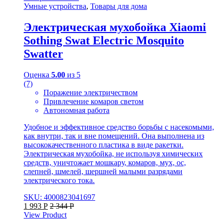
Умные устройства
,
Товары для дома
Электрическая мухобойка Xiaomi
Sothing Swat Electric Mosquito
Swatter
Оценка
5.00
из 5
(7)
Поражение электричеством
Привлечение комаров светом
Автономная работа
Удобное и эффективное средство борьбы с насекомыми,
как внутри, так и вне помещений. Она выполнена из
высококачественного пластика в виде ракетки.
Электрическая мухобойка, не используя химических
средств, уничтожает мошкару, комаров, мух, ос,
слепней, шмелей, шершней малыми разрядами
электрического тока.
SKU: 4000823041697
1 993
Р
2 344
Р
View Product