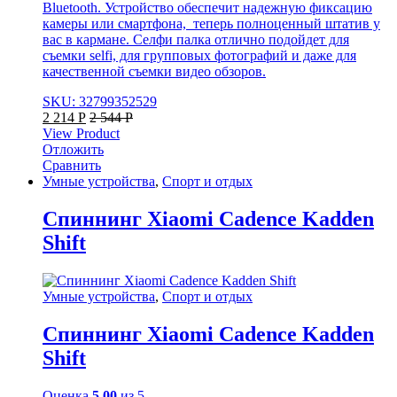
Bluetooth. Устройство обеспечит надежную фиксацию
камеры или смартфона, теперь полноценный штатив у
вас в кармане. Селфи палка отлично подойдет для
съемки selfi, для групповых фотографий и даже для
качественной съемки видео обзоров.
SKU: 32799352529
2 214
Р
2 544
Р
View Product
Отложить
Сравнить
Умные устройства
,
Спорт и отдых
Спиннинг Xiaomi Cadence Kadden
Shift
Умные устройства
,
Спорт и отдых
Спиннинг Xiaomi Cadence Kadden
Shift
Оценка
5.00
из 5