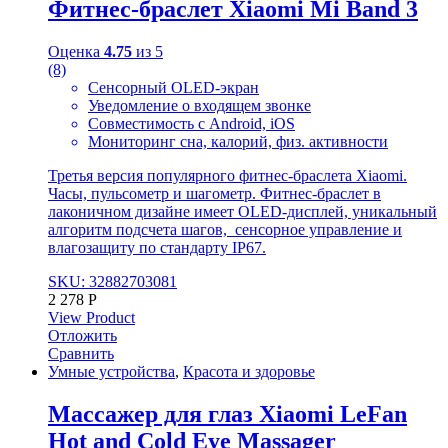
Фитнес-браслет Xiaomi Mi Band 3
Оценка
4.75
из 5
(8)
Сенсорный OLED-экран
Уведомление о входящем звонке
Совместимость с Android, iOS
Мониторинг сна, калорий, физ. активности
Третья версия популярного фитнес-браслета Xiaomi.
Часы, пульсометр и шагометр. Фитнес-браслет в
лаконичном дизайне имеет OLED-дисплей, уникальный
алгоритм подсчета шагов, сенсорное управление и
влагозащиту по стандарту IP67.
SKU: 32882703081
2 278
Р
View Product
Отложить
Сравнить
Умные устройства
,
Красота и здоровье
Массажер для глаз Xiaomi LeFan
Hot and Cold Eye Massager