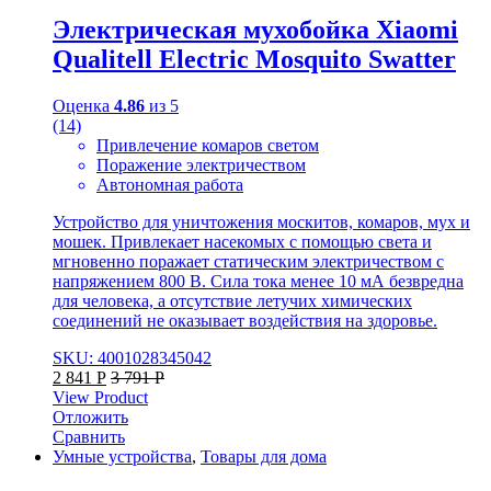
Электрическая мухобойка Xiaomi
Qualitell Electric Mosquito Swatter
Оценка
4.86
из 5
(14)
Привлечение комаров светом
Поражение электричеством
Автономная работа
Устройство для уничтожения москитов, комаров, мух и
мошек. Привлекает насекомых с помощью света и
мгновенно поражает статическим электричеством с
напряжением 800 В. Сила тока менее 10 мА безвредна
для человека, а отсутствие летучих химических
соединений не оказывает воздействия на здоровье.
SKU: 4001028345042
2 841
Р
3 791
Р
View Product
Отложить
Сравнить
Умные устройства
,
Товары для дома