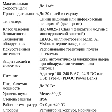
Максимальная
До 1 м/с
скорость цели
Производительность
До 30 целей в секунду
Синий видимый или инфракрасный
Тип лазера
невидимый (две версии)
Класс лазерной
IEC 60825-1 Class 4 (закрытый модуль с
безопасности
многоуровневой защитой)
Технологии
LiDAR, миллиметровый радар, AI
обнаружения
Vision, лазерное наведение
Искусственный
Распознавание траектории полёта
интеллект
насекомых
Есть, автоматическая блокировка лазера
Защита людей и
при обнаружении человека или
животных
питомца
Адаптер 100–240 В AC, 24 В DC или
Питание
USB Type-C (PD/QC Power Bank)
Потребляемая
До 20 Вт
мощность
Уровень шума
Менее 30 дБ
Степень защиты
IP56
Рабочая температура
От 0 до +40 °C
Способы
Регулятор на корпусе, мобильное