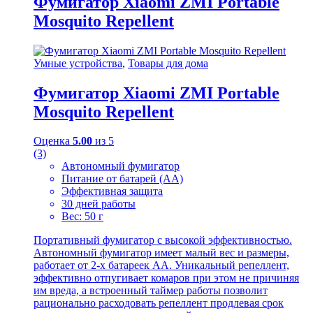
Фумигатор Xiaomi ZMI Portable
Mosquito Repellent
Умные устройства
,
Товары для дома
Фумигатор Xiaomi ZMI Portable
Mosquito Repellent
Оценка
5.00
из 5
(3)
Автономный фумигатор
Питание от батарей (АА)
Эффективная защита
30 дней работы
Вес: 50 г
Портативный фумигатор с высокой эффективностью.
Автономный фумигатор имеет малый вес и размеры,
работает от 2-х батареек АА. Уникальный репеллент,
эффективно отпугивает комаров при этом не причиняя
им вреда, а встроенный таймер работы позволит
рационально расходовать репеллент продлевая срок