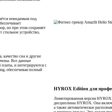
таётся невидимым под
обеспечивает
p, но при этом сохраняет
 стильное устройство,
, качество сна и другие
ючены. Все данные
 платы, и интегрируются с
ing, обеспечивая полный
HYROX Edition для профе
Лимитированная версия HYROX Ed
дисциплины HYROX. Она включае
а также автоматическое распозн
и времени отдыха. Это делает тр