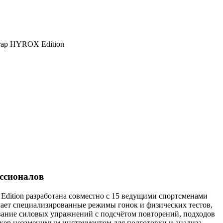
ссионалов
ition разработана совместно с 15 ведущими спортсменами
т специализированные режимы гонок и физических тестов,
авание силовых упражнений с подсчётом повторений, подходов
екер незаменимым инструментом для подготовки и анализа