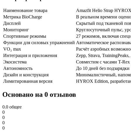
Наименование товара
Amazfit Helio Strap HYROX
Метрика BioCharge
В реальном времени оценив
Дисплей
Скрытый под тканевой пов
Мониторинг
Круглосуточный пульс, уро
Спортивные режимы
27 режимов, включая спе
Функции для силовых упражнений
Автоматическое распознав
VO₂ max
Расчёт аэробных возможно
Интеграция и приложения
Zepp, Strava, TrainingPeaks
Экосистема
Совместим с часами T-Rex 
Автономность
До 10 дней без подзарядки
Дизайн и конструкция
Минималистичный, напоми
Лимитированная версия
HYROX Edition, разработ
Основано на 0 отзывов
0.0
общее
0
0
0
0