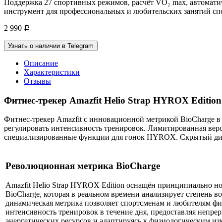
Поддержка 27 спортивных режимов, расчёт VO₂ max, автоматич
инструмент для профессиональных и любительских занятий спо
2 990
Р
Узнать о наличии в Telegram
Описание
Характеристики
Отзывы
Фитнес-трекер Amazfit Helio Strap HYROX Edition
Фитнес-трекер Amazfit с инновационной метрикой BioCharge в 
регулировать интенсивность тренировок. Лимитированная вер
специализированные функции для гонок HYROX. Скрытый диспл
Революционная метрика BioCharge
Amazfit Helio Strap HYROX Edition оснащён принципиально н
BioCharge, которая в реальном времени анализирует степень в
динамическая метрика позволяет спортсменам и любителям фи
интенсивность тренировок в течение дня, предоставляя непр
энергетических ресурсов и адаптируясь к физиологическим из