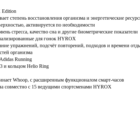
 Edition
ает степень восстановления организма и энергетические ресур
ерхностью, активируется по необходимости
вень стресса, качество сна и другие биометрические показатели
циализированные для гонок HYROX
ание упражнений, подсчёт повторений, подходов и времени отд
стей организма
, Adidas Running
3 и кольцом Helio Ring
нает Whoop, с расширенным функционалом смарт-часов
ана совместно с 15 ведущими спортсменами HYROX