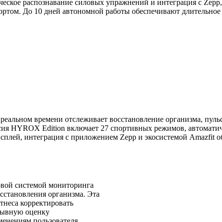
еское распознавание силовых упражнений и интеграция с Zepp, 
ртом. До 10 дней автономной работы обеспечивают длительное 
реальном времени отслеживает восстановление организма, пульс,
сия HYROX Edition включает 27 спортивных режимов, автомати
ей, интеграция с приложением Zepp и экосистемой Amazfit об
овой системой мониторинга
осстановления организма. Эта
тнеса корректировать
ерывную оценку
менениям пользователя.